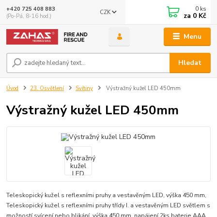
0
ks
+420 725 408 883
CZK
za
0 Kč
(Po-Pá, 8-16 hod.)
Menu
Hledat
Úvod
23. Osvětlení
Svítiny
Výstražný kužel LED 450mm
Výstražný kužel LED 450mm
Teleskopický kužel s reflexními pruhy a vestavěným LED, výška 450 mm,
Teleskopický kužel s reflexními pruhy třídy I. a vestavěným LED světlem s
možností svícení nebo blikání, výška 450 mm, napájení 2ks baterie AAA.