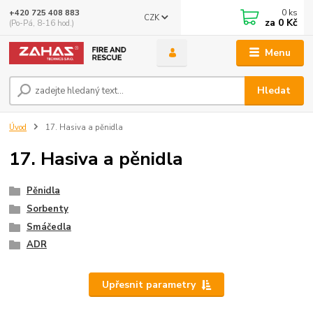
0
ks
+420 725 408 883
CZK
za
0 Kč
(Po-Pá, 8-16 hod.)
Menu
Hledat
Úvod
17. Hasiva a pěnidla
17. Hasiva a pěnidla
Pěnidla
Sorbenty
Smáčedla
ADR
Upřesnit parametry