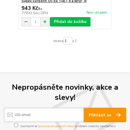
Sypký sorbent Öl-Ex Typ I, II a III/SF, R
943 Kč
/
ks
Není skladem
779 Kč
bez DPH
Přidat do košíku
strana
z 1
Nepropásněte novinky, akce a
slevy!
Přihlásit se
Souhlasím se
zpracováním osobních údajů
za účelem rozesílky newsletteru.