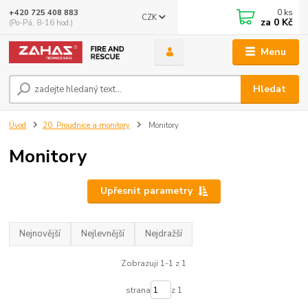
0
ks
+420 725 408 883
CZK
za
0 Kč
(Po-Pá, 8-16 hod.)
Menu
Hledat
Úvod
20. Proudnice a monitory
Monitory
Monitory
Upřesnit parametry
Nejnovější
Nejlevnější
Nejdražší
Zobrazuji 1-1 z 1
strana
z 1