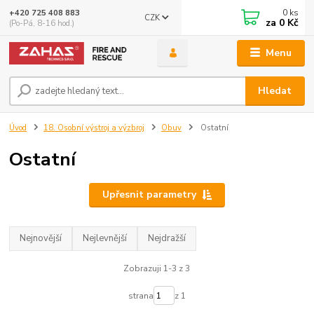
0
ks
+420 725 408 883
CZK
za
0 Kč
(Po-Pá, 8-16 hod.)
Menu
Hledat
Úvod
18. Osobní výstroj a výzbroj
Obuv
Ostatní
Ostatní
Upřesnit parametry
Nejnovější
Nejlevnější
Nejdražší
Zobrazuji 1-3 z 3
strana
z 1