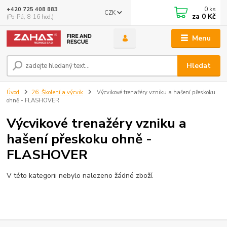
0
ks
+420 725 408 883
CZK
za
0 Kč
(Po-Pá, 8-16 hod.)
Menu
Hledat
Úvod
26. Školení a výcvik
Výcvikové trenažéry vzniku a hašení přeskoku
ohně - FLASHOVER
Výcvikové trenažéry vzniku a
hašení přeskoku ohně -
FLASHOVER
V této kategorii nebylo nalezeno žádné zboží.