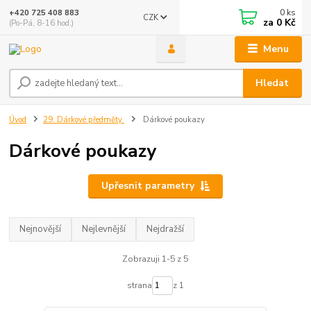
0
ks
+420 725 408 883
CZK
za
0 Kč
(Po-Pá, 8-16 hod.)
Menu
Hledat
Úvod
29. Dárkové předměty
Dárkové poukazy
Dárkové poukazy
Upřesnit parametry
Nejnovější
Nejlevnější
Nejdražší
Zobrazuji 1-5 z 5
strana
z 1