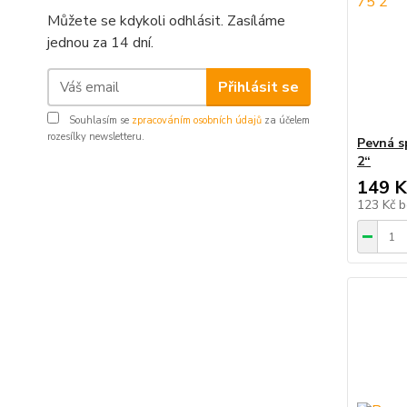
Můžete se kdykoli odhlásit. Zasíláme
jednou za 14 dní.
Přihlásit se
Souhlasím se
zpracováním osobních údajů
za účelem
rozesílky newsletteru.
Pevná s
2“
149 K
123 Kč
b