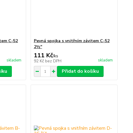
item C-52
Pevná spojka s vnitřním závitem C-52
2½"
111 Kč
/
ks
skladem
skladem
92 Kč
bez DPH
šíku
Přidat do košíku