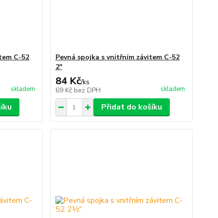
item C-52
Pevná spojka s vnitřním závitem C-52
2"
84 Kč
/
ks
skladem
skladem
69 Kč
bez DPH
šíku
Přidat do košíku