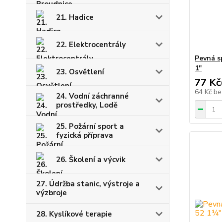
21. Hadice
22. Elektrocentrály
Pevná s
1"
23. Osvětlení
77 Kč
64 Kč
be
24. Vodní záchranné
prostředky, Lodě
25. Požární sport a
fyzická příprava
26. Školení a výcvik
27. Údržba stanic, výstroje a
výzbroje
28. Kyslíkové terapie