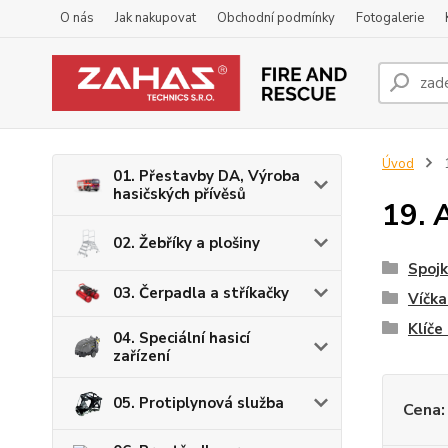
O nás
Jak nakupovat
Obchodní podmínky
Fotogalerie
Úvod
1
01. Přestavby DA, Výroba
hasičských přívěsů
19. 
02. Žebříky a plošiny
Spojk
03. Čerpadla a stříkačky
Víčka
Klíče
04. Speciální hasicí
zařízení
05. Protiplynová služba
Cena: