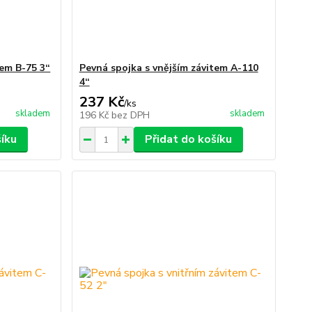
tem B-75 3“
Pevná spojka s vnějším závitem A-110
4“
237 Kč
/
ks
skladem
skladem
196 Kč
bez DPH
šíku
Přidat do košíku