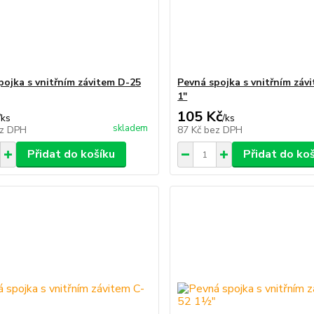
pojka s vnitřním závitem D-25
Pevná spojka s vnitřním záv
1"
105 Kč
/
ks
/
ks
skladem
z DPH
87 Kč
bez DPH
Přidat do košíku
Přidat do ko