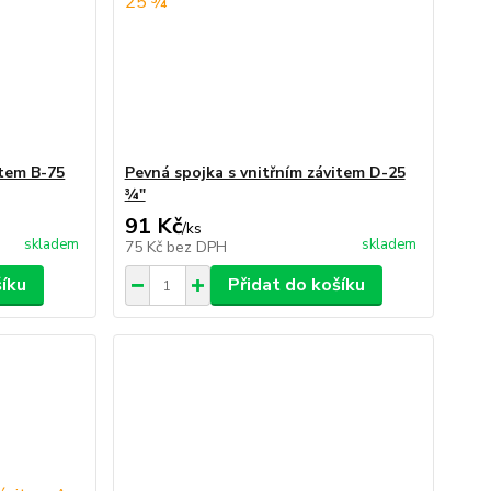
item B-75
Pevná spojka s vnitřním závitem D-25
¾"
91 Kč
/
ks
skladem
skladem
75 Kč
bez DPH
šíku
Přidat do košíku