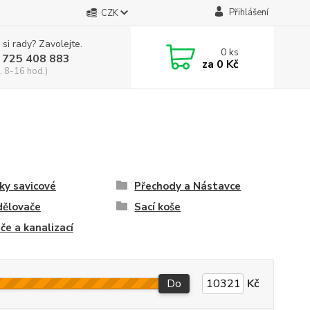
Přihlášení
CZK
 si rady? Zavolejte.
0
ks
 725 408 883
za
0 Kč
, 8-16 hod.)
ky savicové
Přechody a Nástavce
dělovače
Sací koše
iče a kanalizací
Do
Kč