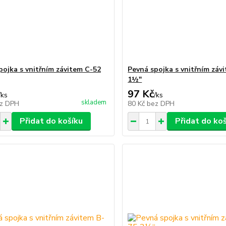
pojka s vnitřním závitem C-52
Pevná spojka s vnitřním záv
1½"
97 Kč
/
ks
/
ks
skladem
z DPH
80 Kč
bez DPH
Přidat do košíku
Přidat do ko