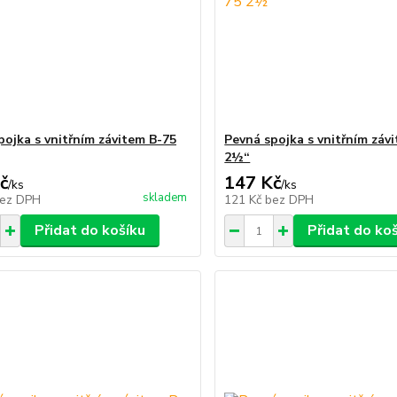
pojka s vnitřním závitem B-75
Pevná spojka s vnitřním záv
2½“
č
147 Kč
/
ks
/
ks
skladem
ez DPH
121 Kč
bez DPH
Přidat do košíku
Přidat do ko