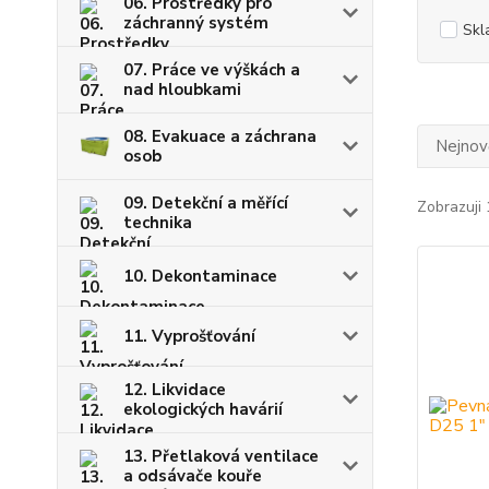
06. Prostředky pro
záchranný systém
Skl
07. Práce ve výškách a
nad hloubkami
08. Evakuace a záchrana
Nejnově
osob
09. Detekční a měřící
Zobrazuji 
technika
10. Dekontaminace
11. Vyprošťování
12. Likvidace
ekologických havárií
13. Přetlaková ventilace
a odsávače kouře