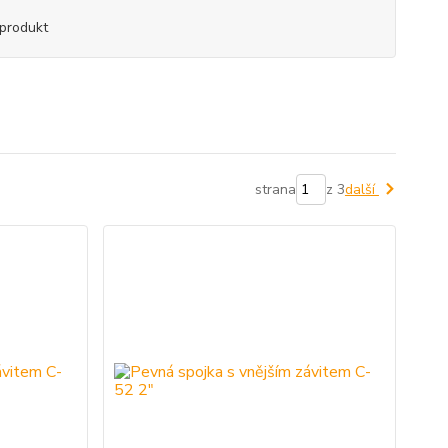
produkt
strana
z 3
další