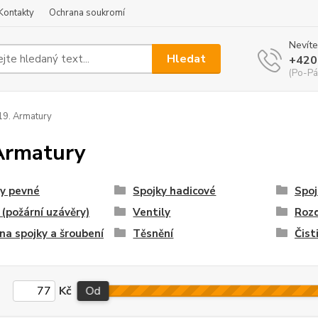
Kontakty
Ochrana soukromí
Nevíte
Hledat
+420
(Po-Pá
9. Armatury
Armatury
y pevné
Spojky hadicové
Spoj
 (požární uzávěry)
Ventily
Roz
 na spojky a šroubení
Těsnění
Čist
Kč
Od