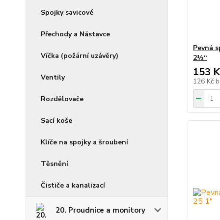
Spojky savicové
Přechody a Nástavce
Pevná s
Víčka (požární uzávěry)
2½“
153 K
Ventily
126 Kč
b
Rozdělovače
Sací koše
Klíče na spojky a šroubení
Těsnění
Čističe a kanalizací
20. Proudnice a monitory