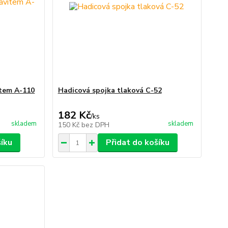
item A-110
Hadicová spojka tlaková C-52
182 Kč
/
ks
skladem
skladem
150 Kč
bez DPH
šíku
Přidat do košíku