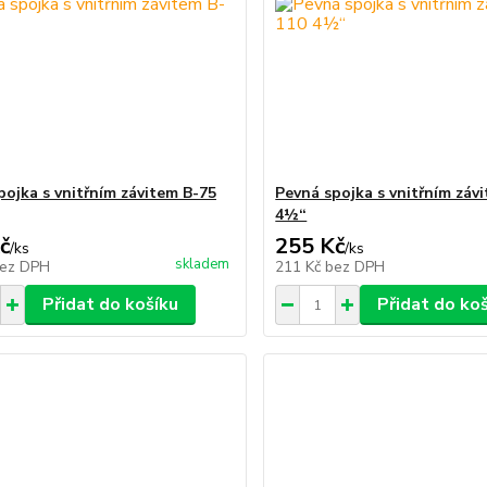
pojka s vnitřním závitem B-75
Pevná spojka s vnitřním záv
4½“
č
255 Kč
/
ks
/
ks
skladem
ez DPH
211 Kč
bez DPH
Přidat do košíku
Přidat do ko