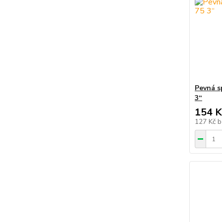
Pevná s
3“
154 K
127 Kč
b