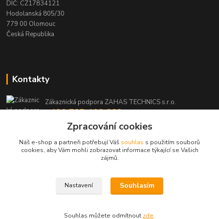
DIČ: CZ17834121
Hodolanská 805/30
779 00 Olomouc
Česká Republika
Kontakty
Zákaznická podpora ZAHAS TECHNICS s.r.o.
+420 725 408 883
(Po-Pá, 8-16 hod.)
Zpracování cookies
Náš e-shop a partneři potřebují Váš
souhlas
s použitím souborů
info@zahas-technics.eu
cookies, aby Vám mohli zobrazovat informace týkající se Vašich
zájmů.
Souhlasím
Nastavení
© ZAHAS TECHNICS s.r.o. 2023
Souhlas můžete odmítnout
zde
.