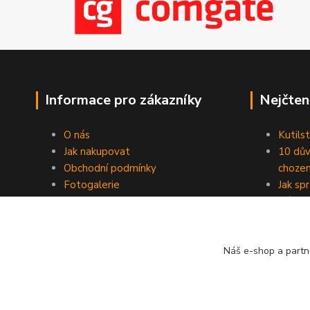
Informace pro zákazníky
Nejčten
O nás
Kutilst
Jak nakupovat
10 dův
Obchodní podmínky
chozen
Fotogalerie
Jak sp
Kontakty
Náhod
Blog
Náš e-shop a partn