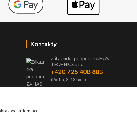
Kontakty
Zákaznická podpora ZAHAS
TECHNICS s.r.o.
+420 725 408 883
1
(Po-Pá, 8-16 hod.)
1
info@zahas-technics.eu
obrazovat informace