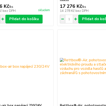
6 Kč
17 276 Kč
/
ks
/
ks
skladem
Kč
bez DPH
14 278 Kč
bez DPH
Přidat do košíku
Přidat do ko
-air box napájecí 230/24V
Rettbox®-Air, pohotovostní