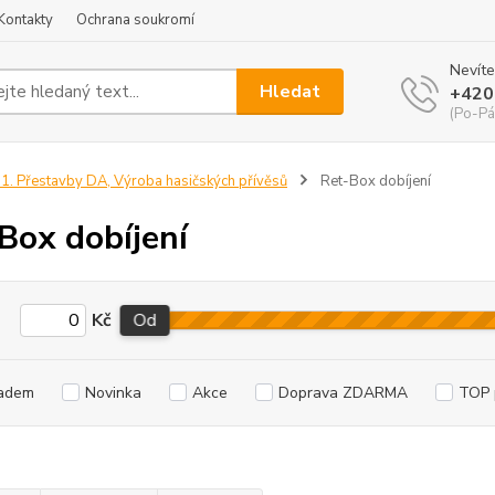
Kontakty
Ochrana soukromí
Nevíte
Hledat
+420
(Po-Pá
1. Přestavby DA, Výroba hasičských přívěsů
Ret-Box dobíjení
Box dobíjení
Kč
Od
adem
Novinka
Akce
Doprava ZDARMA
TOP 