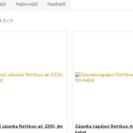
jší
Nejlevnější
Nejdražší
1-5 z 5
í zásuvka Rettbox-air 230V, 4m
Zásuvka napájecí Rettbox-A
kabel