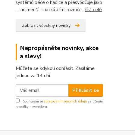
systémů péče o hadice a přesvědčuje jako
.... nejmenší -s unikátními rozměr...
číst celé
Zobrazit všechny novinky
Nepropásněte novinky, akce
a slevy!
Můžete se kdykoli odhlásit. Zasíláme
jednou za 14 dní.
Přihlásit se
Souhlasím se
zpracováním osobních údajů
za účelem
rozesílky newsletteru.