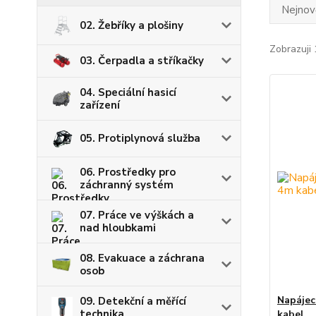
Nejnově
02. Žebříky a plošiny
Zobrazuji 
03. Čerpadla a stříkačky
04. Speciální hasicí
zařízení
05. Protiplynová služba
06. Prostředky pro
záchranný systém
07. Práce ve výškách a
nad hloubkami
08. Evakuace a záchrana
osob
Napájec
09. Detekční a měřící
technika
kabel