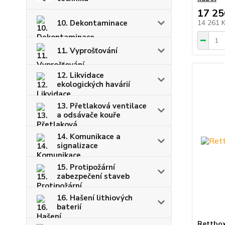
17 25
14 261 
10. Dekontaminace
11. Vyprošťování
12. Likvidace
ekologických havárií
13. Přetlaková ventilace
a odsávače kouře
14. Komunikace a
signalizace
15. Protipožární
zabezpečení staveb
16. Hašení lithiových
baterií
Rettbox