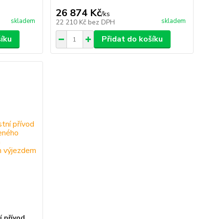
26 874 Kč
/
ks
skladem
skladem
22 210 Kč
bez DPH
šíku
Přidat do košíku
 přívod