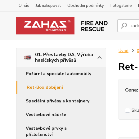
O nás
Jak nakupovat
Obchodní podmínky
Fotogalerie
Úvod
0
01. Přestavby DA, Výroba
hasičských přívěsů
Ret-
Požární a speciální automobily
Ret-Box dobíjení
Cena:
Speciální přívěsy a kontejnery
Skl
Vestavbové nádrže
Vestavbové prvky a
příslušenství