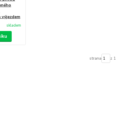
čeného
a
m výjezdem
skladem
šíku
strana
z 1