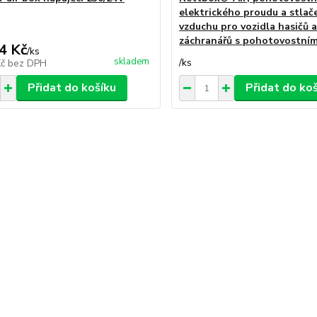
elektrického proudu a stla
vzduchu pro vozidla hasičů 
záchranářů s pohotovostní
4 Kč
/
ks
skladem
/
ks
Kč
bez DPH
Přidat do košíku
Přidat do ko