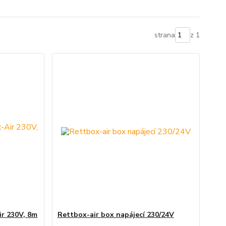
strana
z 1
ir 230V, 8m
Rettbox-air box napájecí 230/24V