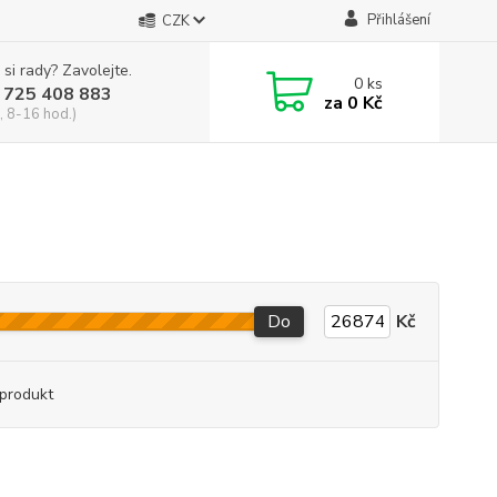
Přihlášení
CZK
 si rady? Zavolejte.
0
ks
 725 408 883
za
0 Kč
, 8-16 hod.)
Do
Kč
produkt