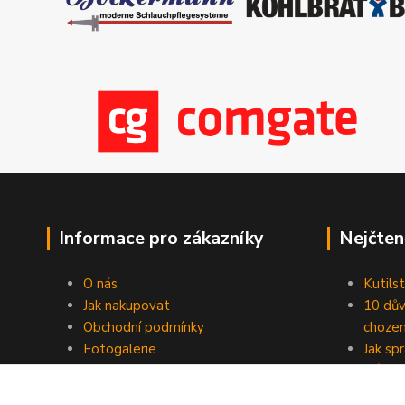
Informace pro zákazníky
Nejčten
O nás
Kutilst
Jak nakupovat
10 dův
Obchodní podmínky
chozen
Fotogalerie
Jak sp
Kontakty
Náhod
Blog