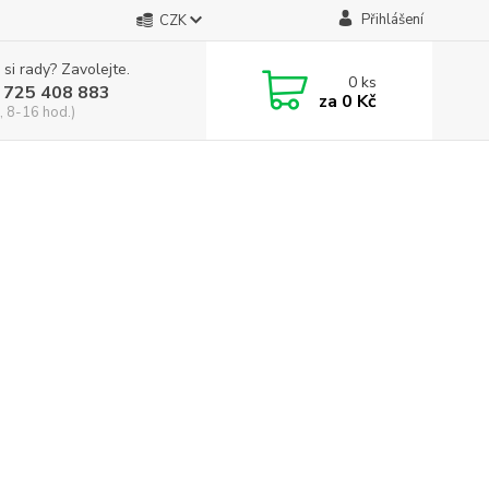
Přihlášení
CZK
 si rady? Zavolejte.
0
ks
 725 408 883
za
0 Kč
, 8-16 hod.)