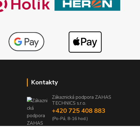
Kontakty
Zákaznická podpora ZAHAS
TECHNICS s.r.o.
+420 725 408 883
1
(Po-Pá, 8-16 hod.)
1
info@zahas-technics.eu