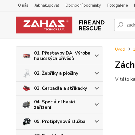
O nás
Jak nakupovat
Obchodní podmínky
Fotogalerie
Úvod
1
01. Přestavby DA, Výroba
hasičských přívěsů
Zách
02. Žebříky a plošiny
V této ka
03. Čerpadla a stříkačky
04. Speciální hasicí
zařízení
05. Protiplynová služba