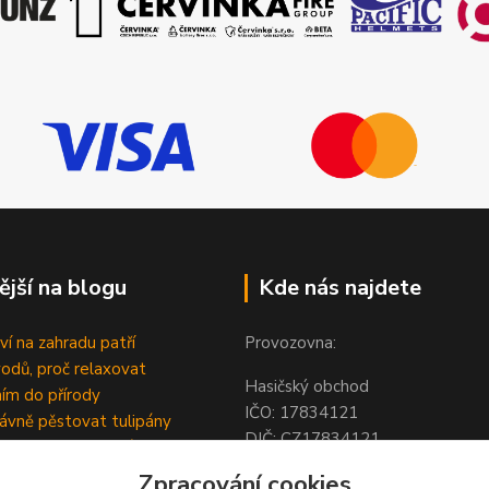
ější na blogu
Kde nás najdete
ví na zahradu patří
Provozovna:
odů, proč relaxovat
Hasičský obchod
ím do přírody
IČO: 1783412
rávně pěstovat tulipány
DIČ: CZ1783412
ně generovaný článek
Hodolanská 805/30
Zpracování cookies