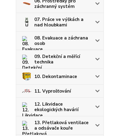
06. Prostředky pro
záchranný systém
07. Práce ve výškách a
nad hloubkami
08. Evakuace a záchrana
osob
09. Detekční a měřící
technika
10. Dekontaminace
11. Vyprošťování
12. Likvidace
ekologických havárií
13. Přetlaková ventilace
a odsávače kouře