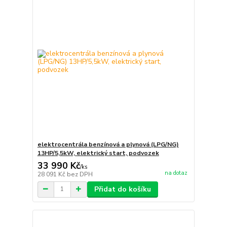
elektrocentrála benzínová a plynová (LPG/NG)
13HP/5,5kW, elektrický start, podvozek
33 990 Kč
/
ks
na dotaz
28 091 Kč
bez DPH
Přidat do košíku