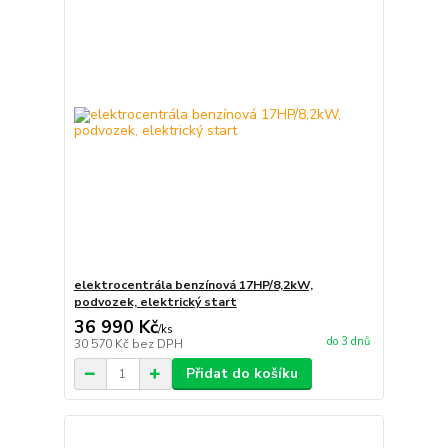
elektrocentrála benzínová 17HP/8,2kW,
podvozek, elektrický start
36 990 Kč
/
ks
do 3 dnů
30 570 Kč
bez DPH
Přidat do košíku