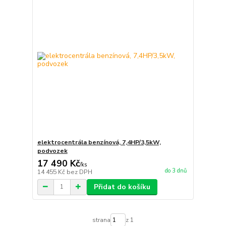
elektrocentrála benzínová, 7,4HP/3,5kW,
podvozek
17 490 Kč
/
ks
do 3 dnů
14 455 Kč
bez DPH
Přidat do košíku
strana
z 1