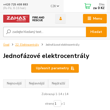
0
ks
+420 725 408 883
CZK
za
0 Kč
(Po-Pá, 8-16 hod.)
Menu
Hledat
Úvod
22. Elektrocentrály
Jednofázové elektrocentrály
Jednofázové elektrocentrály
Upřesnit parametry
Nejnovější
Nejlevnější
Nejdražší
Zobrazuji 1-14 z 14
strana
z 1