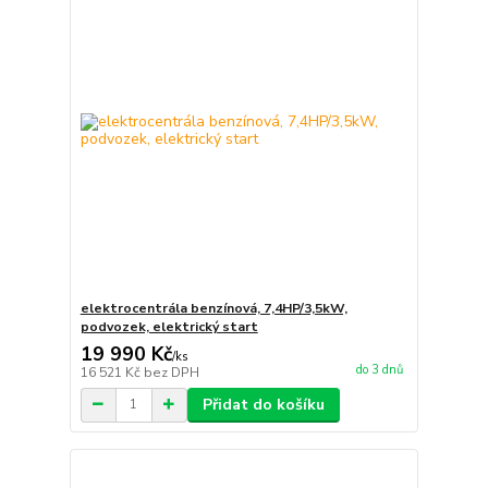
elektrocentrála benzínová, 7,4HP/3,5kW,
podvozek, elektrický start
19 990 Kč
/
ks
do 3 dnů
16 521 Kč
bez DPH
Přidat do košíku