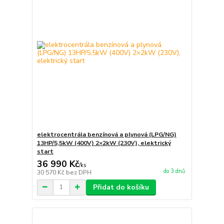
elektrocentrála benzínová a plynová (LPG/NG)
13HP/5,5kW (400V) 2×2kW (230V), elektrický
start
36 990 Kč
/
ks
do 3 dnů
30 570 Kč
bez DPH
Přidat do košíku