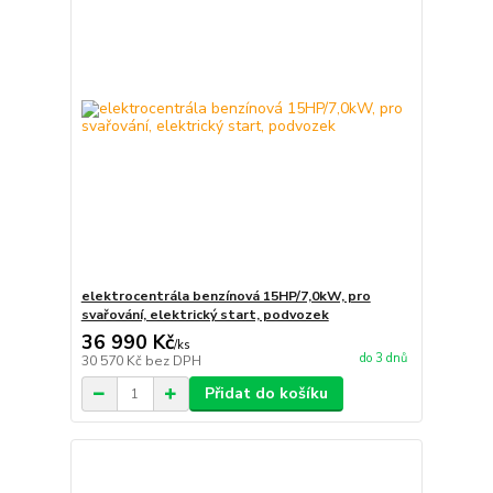
elektrocentrála benzínová 15HP/7,0kW, pro
svařování, elektrický start, podvozek
36 990 Kč
/
ks
do 3 dnů
30 570 Kč
bez DPH
Přidat do košíku