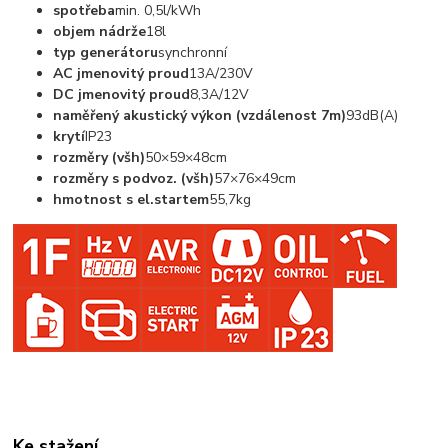
spotřeba
min. 0,5l/kWh
objem nádrže
18l
typ generátoru
synchronní
AC jmenovitý proud
13A/230V
DC jmenovitý proud
8,3A/12V
naměřený akustický výkon (vzdálenost 7m)
93dB(A)
krytí
IP23
rozměry (všh)
50×59×48cm
rozměry s podvoz. (všh)
57×76×49cm
hmotnost s el.startem
55,7kg
Ke stažení