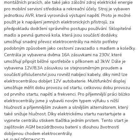
montážních pracích, ale také jako záložní zdroj elektrické energie
pro mobilní servisní střediska a rekreační účely. Stroj je vybaven
jednotkou AVR, která vyrovnává výstupní napětí. Proto je možné
použít je k napájení jemných elektronických přístrojů, za
předpokladu dodržení správného postupu používání. Sklopitelné
madlo a pevná gumová kola, která jsou součástí dodávky,
umožňují snadný převoz elektrocentrály na místo potřeby
podobným způsobem jako cestovní zavazadlo s madlem a kolečky.
Centrála je vybavena dvěma 16A zásuvkami na 230V, které
umožňují připojit běžné spotřebiče s příkonem až 3kW. Dále je
vybavena 12V/8,3A zásuvkou se stejnosměrným proudem a
součástí příslušenství jsou rovněž nabíjecí kabely, díky nimž lze
elektrocentrálou dobíjet 12V autobaterie. Multifunkční displej
umožňuje měřit dobu provozu od startu, celkovou dobu provozu
od prvního startu, napětí a frekvenci. Pro příjemnější práci blízko
elektrocentrály jsme ji vybavili novým typem výfuku s nižší
hlučností a příjemnějším zvukem a silnějším alternátorem, který
také snižuje hlučnost. Díky elektrickému startu nastartujete a
vypnete centrálu stiskem tlačítka jedním prstem. Tento start je
zajišťován AGM bezúdržbovou baterií s dlouhou životností
dobíjenou chodem elektrocentrály.