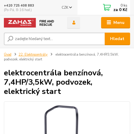
0
ks
+420 725 408 883
CZK
za
0 Kč
(Po-Pá, 8-16 hod.)
Menu
Hledat
Úvod
22. Elektrocentrály
elektrocentrála benzínová, 7,4HP/3,5kW,
podvozek, elektrický start
elektrocentrála benzínová,
7,4HP/3,5kW, podvozek,
elektrický start