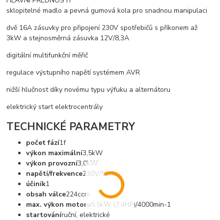
HLAVNÍ PŘEDNOSTI
sklopitelné madlo a pevná gumová kola pro snadnou manipulaci
dvě 16A zásuvky pro připojení 230V spotřebičů s příkonem až
3kW a stejnosměrná zásuvka 12V/8,3A
digitální multifunkční měřič
regulace výstupního napětí systémem AVR
nižší hlučnost díky novému typu výfuku a alternátoru
elektrický start elektrocentrály
TECHNICKÉ PARAMETRY
počet fází
1f
výkon maximální
3,5kW
výkon provozní
3,0kW
napětí/frekvence
230V/50Hz
účiník
1
obsah válce
224ccm
max. výkon motoru
5,5kW (7,4HP)/4000min-1
startování
ruční, elektrické