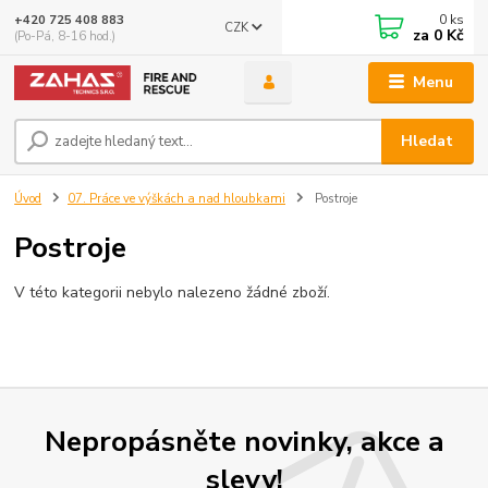
0
ks
+420 725 408 883
CZK
za
0 Kč
(Po-Pá, 8-16 hod.)
Menu
Hledat
Úvod
07. Práce ve výškách a nad hloubkami
Postroje
Postroje
V této kategorii nebylo nalezeno žádné zboží.
Nepropásněte novinky, akce a
slevy!