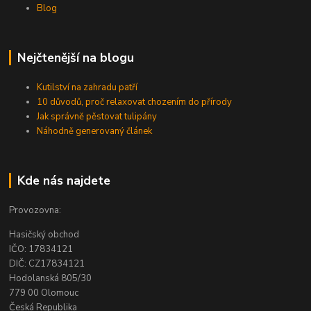
Blog
Nejčtenější na blogu
Kutilství na zahradu patří
10 důvodů, proč relaxovat chozením do přírody
Jak správně pěstovat tulipány
Náhodně generovaný článek
Kde nás najdete
Provozovna:
Hasičský obchod
IČO: 17834121
DIČ: CZ17834121
Hodolanská 805/30
779 00 Olomouc
Česká Republika