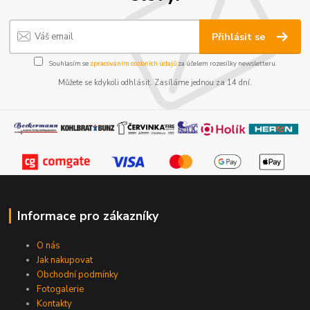
Přihlásit se
Souhlasím se
zpracováním osobních údajů
za účelem rozesílky newsletteru.
Můžete se kdykoli odhlásit. Zasíláme jednou za 14 dní.
Informace pro zákazníky
O nás
Jak nakupovat
Obchodní podmínky
Fotogalerie
Kontakty