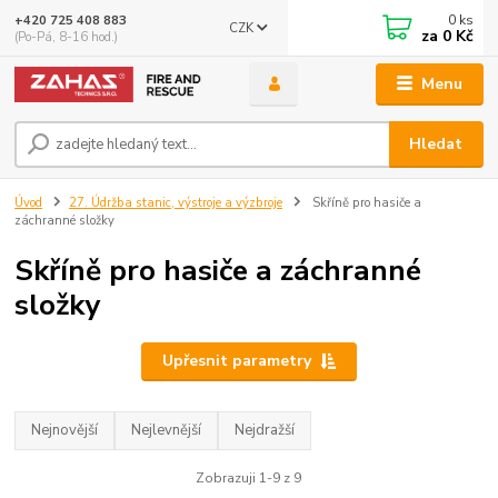
0
ks
+420 725 408 883
CZK
za
0 Kč
(Po-Pá, 8-16 hod.)
Menu
Hledat
Úvod
27. Údržba stanic, výstroje a výzbroje
Skříně pro hasiče a
záchranné složky
Skříně pro hasiče a záchranné
složky
Upřesnit parametry
Nejnovější
Nejlevnější
Nejdražší
Zobrazuji 1-9 z 9