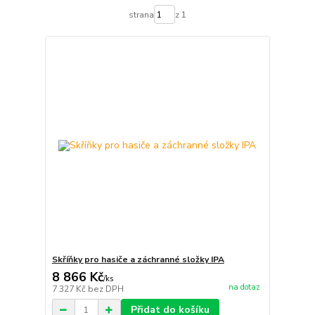
strana
z 1
Skříňky pro hasiče a záchranné složky IPA
8 866 Kč
/
ks
na dotaz
7 327 Kč
bez DPH
Přidat do košíku