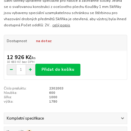
Šatní skříňky upravené speciálně pro hasiče a záchranné složky. Jedná
se o svařovanou konstrukci z ocelového plechu tloušťky 1 mm.Skříňky
jsou vybaveny speciální uzamykatelnou schránkou se štěrbinou pro
vhazování drobných předmětů.Skříňka je otevřená, aby výstroj byla ihned
dostupná.Počet oddílů: 2V...
celý popis
Dostupnost
na dotaz
12 926 Kč
/
ks
10 683 Kč
bez DPH
Přidat do košíku
Číslo produktu:
2302003
hloubka:
600
šířka:
1000
výška:
1780
Kompletní specifikace