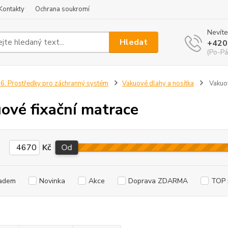
Kontakty
Ochrana soukromí
Nevíte
Hledat
+420
(Po-Pá
6. Prostředky pro záchranný systém
Vakuové dlahy a nosítka
Vakuov
ové fixační matrace
Kč
Od
adem
Novinka
Akce
Doprava ZDARMA
TOP 