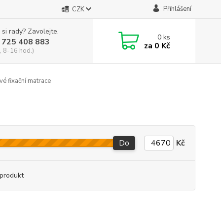
Přihlášení
CZK
 si rady? Zavolejte.
0
ks
 725 408 883
za
0 Kč
, 8-16 hod.)
é fixační matrace
Do
Kč
produkt