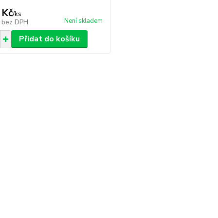
 Kč
/
ks
Není skladem
č
bez DPH
Přidat do košíku