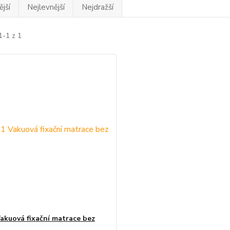
jší
Nejlevnější
Nejdražší
1-1 z 1
akuová fixační matrace bez