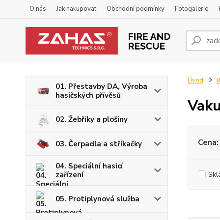
O nás
Jak nakupovat
Obchodní podmínky
Fotogalerie
Úvod
0
01. Přestavby DA, Výroba
hasičských přívěsů
Vaku
02. Žebříky a plošiny
Cena:
03. Čerpadla a stříkačky
04. Speciální hasicí
zařízení
Skl
05. Protiplynová služba