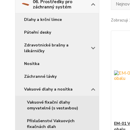
06. Prostředky pro
Nejnově
záchranný systém
Dlahy a krční límce
Zobrazuji 
Páteřní desky
Zdravotnické brašny a
lékárničky
Nosítka
Záchranné lávky
Vakuové dlahy a nosítka
Vakuové fixační dlahy
omyvatelné (s vestavbou)
Příslušenství Vakuových
EM-01 V
fixačnách dlah
obalu