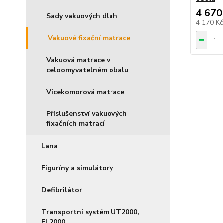
4 670
Sady vakuových dlah
4 170 K
Vakuové fixační matrace
Vakuová matrace v
celoomyvatelném obalu
Vícekomorová matrace
Příslušenství vakuových
fixačních matrací
Lana
Figuríny a simulátory
Defibrilátor
Transportní systém UT2000,
EL2000