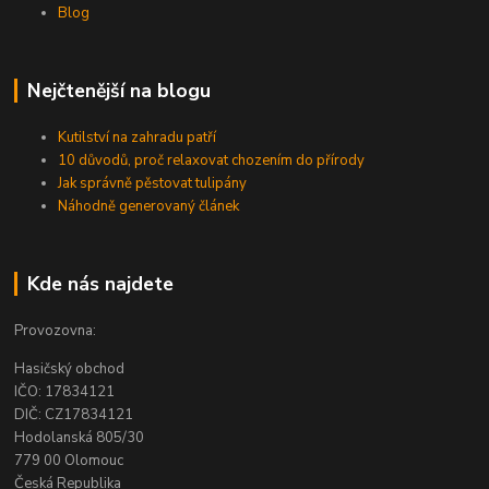
Blog
Nejčtenější na blogu
Kutilství na zahradu patří
10 důvodů, proč relaxovat chozením do přírody
Jak správně pěstovat tulipány
Náhodně generovaný článek
Kde nás najdete
Provozovna:
Hasičský obchod
IČO: 17834121
DIČ: CZ17834121
Hodolanská 805/30
779 00 Olomouc
Česká Republika