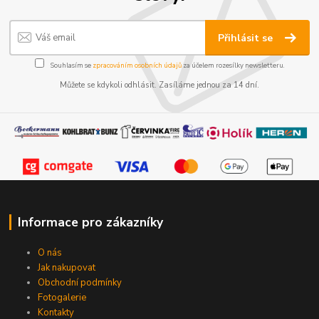
Přihlásit se
Souhlasím se
zpracováním osobních údajů
za účelem rozesílky newsletteru.
Můžete se kdykoli odhlásit. Zasíláme jednou za 14 dní.
Informace pro zákazníky
O nás
Jak nakupovat
Obchodní podmínky
Fotogalerie
Kontakty