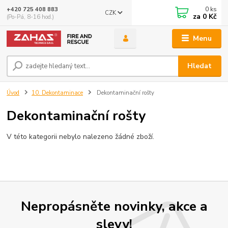
0
ks
+420 725 408 883
CZK
za
0 Kč
(Po-Pá, 8-16 hod.)
Menu
Hledat
Úvod
10. Dekontaminace
Dekontaminační rošty
Dekontaminační rošty
V této kategorii nebylo nalezeno žádné zboží.
Nepropásněte novinky, akce a
slevy!