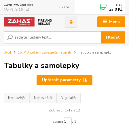
0
ks
+420 725 408 883
CZK
za
0 Kč
(Po-Pá, 8-16 hod.)
Menu
Hledat
Úvod
15. Protipožární zabezpečení staveb
Tabulky a samolepky
Tabulky a samolepky
Upřesnit parametry
Nejnovější
Nejlevnější
Nejdražší
Zobrazuji 1-12 z 12
strana
z 1