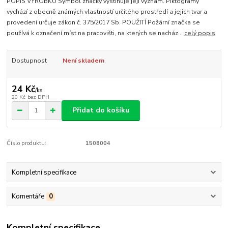
POPIS VÝROBKU Symbol značky vystihuje její význam. Piktogramy
vychází z obecně známých vlastností určitého prostředí a jejich tvar a
provedení určuje zákon č. 375/2017 Sb. POUŽITÍ Požární značka se
používá k označení míst na pracovišti, na kterých se nacház...
celý popis
Dostupnost
Není skladem
24 Kč
/
ks
20 Kč
bez DPH
Přidat do košíku
Číslo produktu:
1508004
Kompletní specifikace
Komentáře
0
Kompletní specifikace