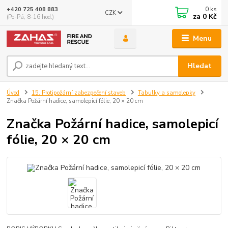
0
ks
+420 725 408 883
CZK
za
0 Kč
(Po-Pá, 8-16 hod.)
Menu
Hledat
Úvod
15. Protipožární zabezpečení staveb
Tabulky a samolepky
Značka Požární hadice, samolepicí fólie, 20 × 20 cm
Značka Požární hadice, samolepicí
fólie, 20 × 20 cm