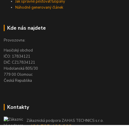
Jak správně pěstovat tulipány
Náhodně generovaný článek
Kde nás najdete
Provozovna:
Hasičský obchod
IČO: 17834121
DIČ: CZ17834121
Hodolanská 805/30
779 00 Olomouc
Česká Republika
Kontakty
Zákaznická podpora ZAHAS TECHNICS s.r.o.
+420 725 408 883