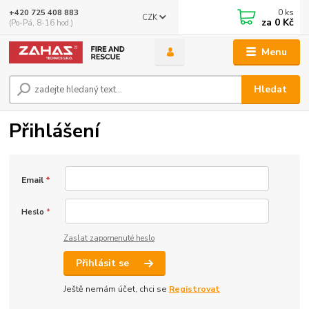
0
ks
+420 725 408 883
CZK
za
0 Kč
(Po-Pá, 8-16 hod.)
Menu
Hledat
Přihlášení
Email
*
Heslo
*
Zaslat zapomenuté heslo
Přihlásit se
Ještě nemám účet, chci se
Registrovat