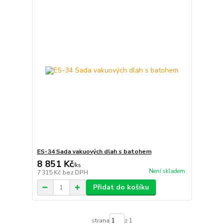
ES-34 Sada vakuových dlah s batohem
8 851 Kč
/
ks
Není skladem
7 315 Kč
bez DPH
Přidat do košíku
strana
z 1