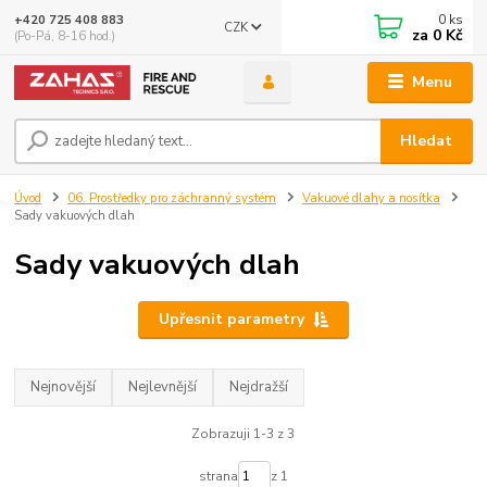
0
ks
+420 725 408 883
CZK
za
0 Kč
(Po-Pá, 8-16 hod.)
Menu
Hledat
Úvod
06. Prostředky pro záchranný systém
Vakuové dlahy a nosítka
Sady vakuových dlah
Sady vakuových dlah
Upřesnit parametry
Nejnovější
Nejlevnější
Nejdražší
Zobrazuji 1-3 z 3
strana
z 1