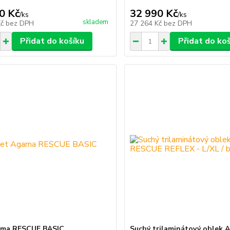
0 Kč
32 990 Kč
/
ks
/
ks
skladem
Kč
bez DPH
27 264 Kč
bez DPH
Přidat do košíku
Přidat do ko
ama RESCUE BASIC
Suchý trilaminátový oblek 