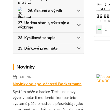
Suchý t
LIGHT 
26. Školení a výcvik
36 99
30 570 
27. Údržba stanic, výstroje a
výzbroje
28. Kyslíkové terapie
29. Dárkové předměty
Novinky
14.03.2023
Novinky od společnosti Bockermann
Systém péče o hadice TechLine nový
vývoj v oblasti moderních kompaktních
systémů péče o hadice a přesvědčuje jako
.... nejmenší -s unikátními rozměr...
číst celé