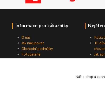
Informace pro zákazníky
Nejčten
O nás
Kutilst
Jak nakupovat
10 dův
Obchodní podmínky
chozen
Fotogalerie
Jak sp
Kontakty
Náhod
Blog
Náš e-shop a partn