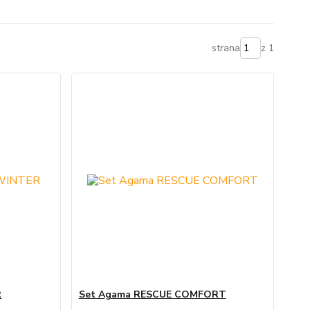
strana
z 1
R
Set Agama RESCUE COMFORT