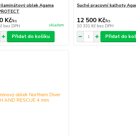
rilaminátový oblek Agama
Suché pracovní kalhoty Ag
PROTECT
0 Kč
12 500 Kč
/
ks
/
ks
skladem
Kč
bez DPH
10 331 Kč
bez DPH
Přidat do košíku
Přidat do ko