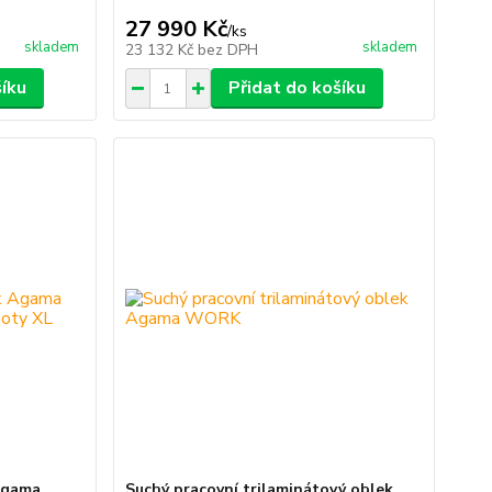
27 990 Kč
/
ks
skladem
skladem
23 132 Kč
bez DPH
šíku
Přidat do košíku
Agama
Suchý pracovní trilaminátový oblek