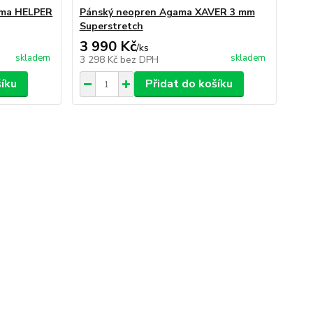
ama HELPER
Pánský neopren Agama XAVER 3 mm
Superstretch
3 990 Kč
/
ks
skladem
skladem
3 298 Kč
bez DPH
šíku
Přidat do košíku