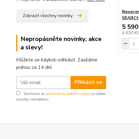
Neopren
Zobrazit všechny novinky
SEARCH
5 590
4 620 K
Nepropásněte novinky, akce
a slevy!
Můžete se kdykoli odhlásit. Zasíláme
jednou za 14 dní.
Přihlásit se
Souhlasím se
zpracováním osobních údajů
za účelem
rozesílky newsletteru.