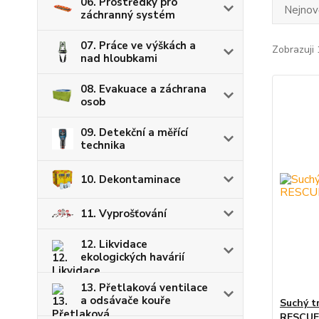
06. Prostředky pro
Nejnově
záchranný systém
07. Práce ve výškách a
Zobrazuji 
nad hloubkami
08. Evakuace a záchrana
osob
09. Detekční a měřící
technika
10. Dekontaminace
11. Vyprošťování
12. Likvidace
ekologických havárií
13. Přetlaková ventilace
a odsávače kouře
Suchý t
RESCUE