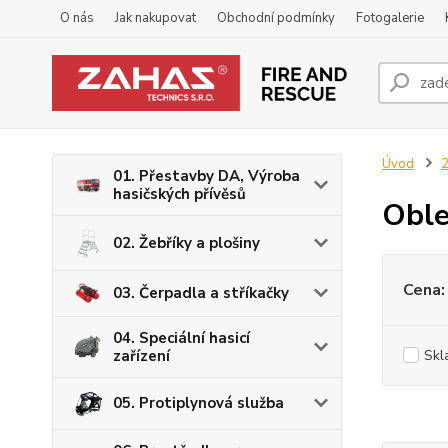
O nás
Jak nakupovat
Obchodní podmínky
Fotogalerie
Úvod
2
01. Přestavby DA, Výroba
hasičských přívěsů
Oble
02. Žebříky a plošiny
Cena:
03. Čerpadla a stříkačky
04. Speciální hasicí
zařízení
Skl
05. Protiplynová služba