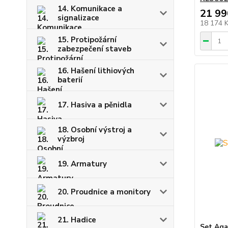
14. Komunikace a
21 99
signalizace
18 174 
15. Protipožární
zabezpečení staveb
16. Hašení lithiových
baterií
17. Hasiva a pěnidla
18. Osobní výstroj a
výzbroj
19. Armatury
20. Proudnice a monitory
21. Hadice
Set Ag