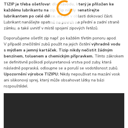
TIZIP je třeba ošetřovat dle návodu, který je přiložen ke
každému lubrikantu na zip.
Zip nikdy nenatírejte
lubrikantem po celé délce
, ale jen v oblasti dokovací části.
Lubrikant nanášejte opatrně na povrch na přední a zadní straně
zámku, a také uvnitř v místě spojení zipových řetězů.
Doporučujeme ošetřit zip např. po každém třetím ponoru apod.
V případě znečištění zubů použít na jejich čistění
výhradně vodu
s mýdlem a jemný kartáček. Tizip nikdy nečistit žádným
benzínem, toluenem a chemickým přípravkem.
Tímto zákrokem
se definitivně poškodí polyuretanová vrstva pod zuby, která
následně popraská, odloupne se a poruší se vodotěsnost zubů.
Upozornění výrobce TIZIPU:
Nikdy nepoužívat na mazání vosk
ani silikonový sprej, který může obsahovat látky na bázi
rozpouštědel.