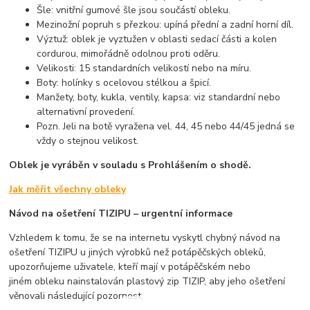
Šle: vnitřní gumové šle jsou součástí obleku.
Mezinožní popruh s přezkou: upíná přední a zadní horní díl.
Výztuž: oblek je vyztužen v oblasti sedací části a kolen
cordurou, mimořádně odolnou proti oděru.
Velikosti: 15 standardních velikostí nebo na míru.
Boty: holínky s ocelovou stélkou a špicí.
Manžety, boty, kukla, ventily, kapsa: viz standardní nebo
alternativní provedení.
Pozn. Jeli na botě vyražena vel. 44, 45 nebo 44/45 jedná se
vždy o stejnou velikost.
Oblek je vyráběn v souladu s Prohlášením
o shodě.
Jak měřit všechny obleky
Návod na ošetření TIZIPU – urgentní informace
Vzhledem k tomu, že se na internetu vyskytl chybný návod na
ošetření TIZIPU u jiných výrobků než potápěčských obleků,
upozorňujeme uživatele, kteří mají v potápěčském nebo
jiném obleku nainstalován plastový zip TIZIP, aby jeho ošetření
věnovali následující pozornost.