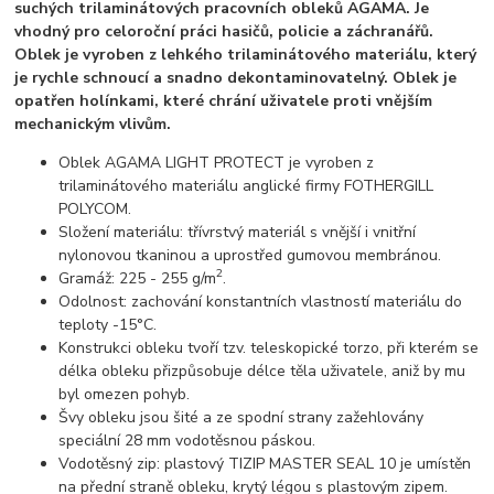
suchých trilaminátových pracovních obleků AGAMA.
Je
vhodný pro celoroční práci hasičů, policie a záchranářů.
Oblek je vyroben z lehkého trilaminátového materiálu, který
je rychle schnoucí a snadno dekontaminovatelný. Oblek je
opatřen holínkami, které chrání uživatele proti vnějším
mechanickým vlivům.
Oblek AGAMA LIGHT PROTECT je vyroben z
trilaminátového materiálu anglické firmy FOTHERGILL
POLYCOM.
Složení materiálu: třívrstvý materiál s vnější i vnitřní
nylonovou tkaninou a uprostřed gumovou membránou.
2
Gramáž: 225 - 255 g/m
.
Odolnost: zachování konstantních vlastností materiálu do
teploty -15°C.
Konstrukci obleku tvoří tzv. teleskopické torzo, při kterém se
délka obleku přizpůsobuje délce těla uživatele, aniž by mu
byl omezen pohyb.
Švy obleku jsou šité a ze spodní strany zažehlovány
speciální 28 mm vodotěsnou páskou.
Vodotěsný zip: plastový TIZIP MASTER SEAL 10 je umístěn
na přední straně obleku, krytý légou s plastovým zipem.