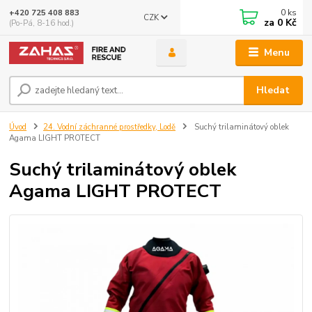
0
ks
+420 725 408 883
CZK
za
0 Kč
(Po-Pá, 8-16 hod.)
Menu
Hledat
Úvod
24. Vodní záchranné prostředky, Lodě
Suchý trilaminátový oblek
Agama LIGHT PROTECT
Suchý trilaminátový oblek
Agama LIGHT PROTECT