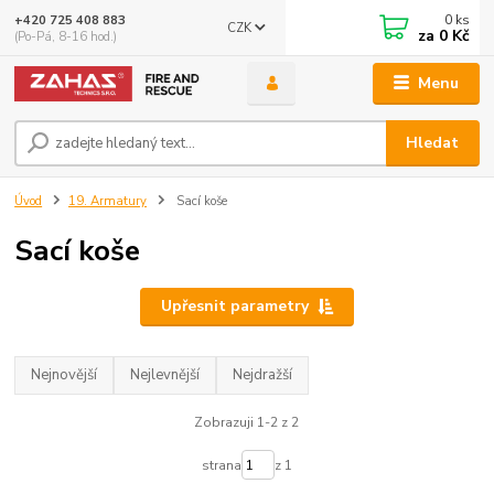
0
ks
+420 725 408 883
CZK
za
0 Kč
(Po-Pá, 8-16 hod.)
Menu
Hledat
Úvod
19. Armatury
Sací koše
Sací koše
Upřesnit parametry
Nejnovější
Nejlevnější
Nejdražší
Zobrazuji 1-2 z 2
strana
z 1