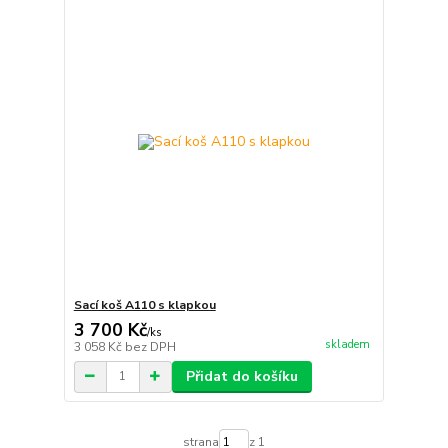
Sací koš A110 s klapkou
3 700 Kč
/
ks
skladem
3 058 Kč
bez DPH
Přidat do košíku
strana
z 1