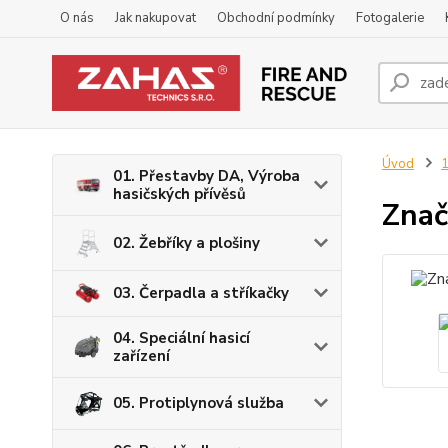
O nás
Jak nakupovat
Obchodní podmínky
Fotogalerie
Úvod
1
01. Přestavby DA, Výroba
hasičských přívěsů
Znač
02. Žebříky a plošiny
03. Čerpadla a stříkačky
04. Speciální hasicí
zařízení
05. Protiplynová služba