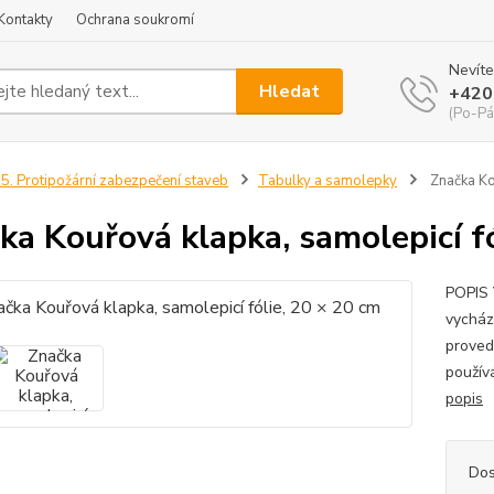
Kontakty
Ochrana soukromí
Nevíte
Hledat
+420
(Po-Pá
5. Protipožární zabezpečení staveb
Tabulky a samolepky
Značka Kou
ka Kouřová klapka, samolepicí fó
POPIS 
vychází
proved
používá
popis
Dos