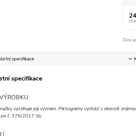
24
20 
Číslo p
etní specifikace
tní specifikace
 VÝROBKU
ačky vystihuje její význam. Piktogramy vychází z obecně známých 
ákon č. 375/2017 Sb.
TÍ