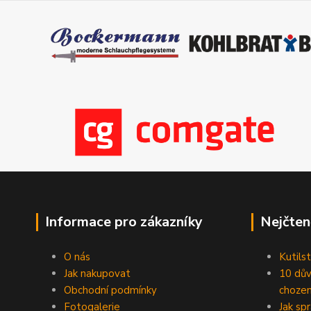
Informace pro zákazníky
Nejčten
O nás
Kutilst
Jak nakupovat
10 dův
Obchodní podmínky
chozen
Fotogalerie
Jak sp