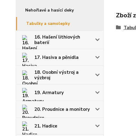
Nehořlavé a hasící deky
Zboží 
Tabulky a samolepky
Tabul
16. Hašení lithiových
baterií
17. Hasiva a pěnidla
18. Osobní výstroj a
výzbroj
19. Armatury
20. Proudnice a monitory
21. Hadice