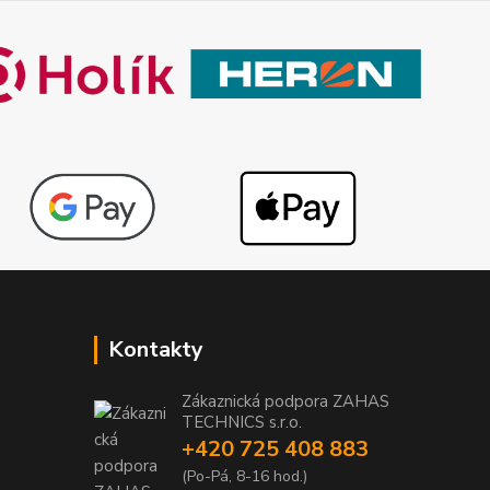
Kontakty
Zákaznická podpora ZAHAS
TECHNICS s.r.o.
+420 725 408 883
1
(Po-Pá, 8-16 hod.)