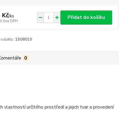
 Kč
/
ks
Přidat do košíku
Kč
bez DPH
roduktu:
1508010
Komentáře
0
vlastností určitého prostředí a jejich tvar a provedení