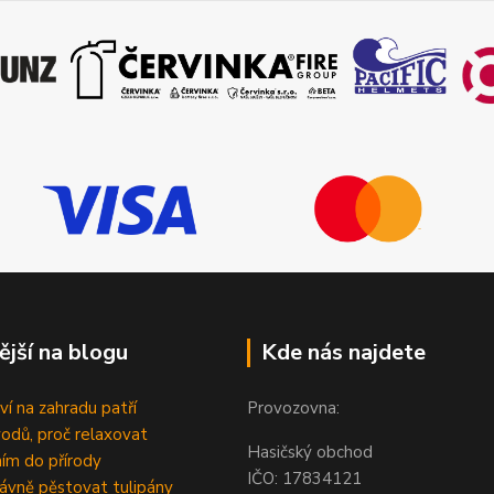
ější na blogu
Kde nás najdete
ví na zahradu patří
Provozovna:
odů, proč relaxovat
Hasičský obchod
ím do přírody
IČO: 1783412
rávně pěstovat tulipány