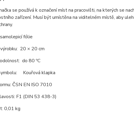
načka se používá k označení míst na pracovišti, na kterých se na
tního zařízení. Musí být umístěna na viditelném místě, aby ulehč
chrany.
 samolepicí fólie
výrobku: 20 × 20 cm
 odolnost: do 80 ºC
symbolu: Kouřová klapka
normu: ČSN EN ISO 7010
řlavosti: F1 (DIN 53 438-3)
: 0,01 kg