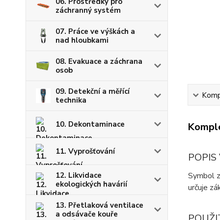
06. Prostředky pro
záchranný systém
07. Práce ve výškách a
nad hloubkami
08. Evakuace a záchrana
osob
09. Detekční a měřící
Kompl
technika
10. Dekontaminace
Komple
11. Vyprošťování
POPIS
Symbol zn
12. Likvidace
ekologických havárií
určuje z
13. Přetlaková ventilace
a odsávače kouře
POUŽI