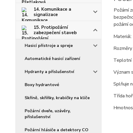
14. Komunikace a
Požární z
signalizace
bezpečnos
požární o
15. Protipožární
zabezpečení staveb
Materiál:
Hasicí přístroje a spreje
Rozměry 
Automatické hasicí zařízení
Teplotní
Význam 
Hydranty a příslušenství
Splňuje 
Boxy hydrantové
Třída ho
Skříně, skříňky, krabičky na klíče
Hmotnost
Požární dveře, uzávěry,
příslušenství
Požární hlásiče a detektory CO