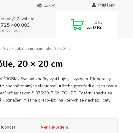
Přihlášení
CZK
 si rady? Zavolejte.
0
ks
 725 408 883
za
0 Kč
, 8-16 hod.)
řová klapka, samolepicí fólie, 20 × 20 cm
lie, 20 × 20 cm
VÝROBKU Symbol značky vystihuje její význam. Piktogramy
 z obecně známých vlastností určitého prostředí a jejich tvar a
ení určuje zákon č. 375/2017 Sb. POUŽITÍ Požární značka se
 k označení míst na pracovišti, na kterých se nacház...
celý
tupnost
Není skladem