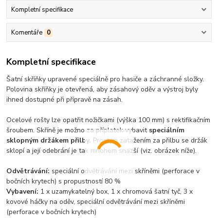
Kompletní specifikace
Komentáře
0
Kompletní specifikace
Šatní skříňky upravené speciálně pro hasiče a záchranné složky.
Polovina skříňky je otevřená, aby zásahový oděv a výstroj byly
ihned dostupné při přípravě na zásah.
Ocelové rošty lze opatřit nožičkami (výška 100 mm) s rektifikačním
šroubem. Skříně je možno za příplatek vybavit
speciálním
sklopným držákem přilby.
Prostým zatažením za přilbu se držák
sklopí a její odebrání je tak mnohem snazší (viz. obrázek níže).
Odvětrávání:
speciální odvětrávání mezi skříněmi (perforace v
bočních krytech) s propustností 80 %
Vybavení:
1 x uzamykatelný box, 1 x chromová šatní tyč, 3 x
kovové háčky na oděv, speciální odvětrávání mezi skříněmi
(perforace v bočních krytech)