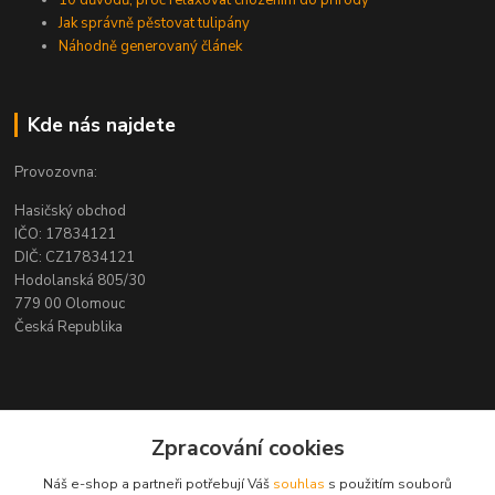
Jak správně pěstovat tulipány
Náhodně generovaný článek
Kde nás najdete
Provozovna:
Hasičský obchod
IČO: 17834121
DIČ: CZ17834121
Hodolanská 805/30
779 00 Olomouc
Česká Republika
Kontakty
Zpracování cookies
Zákaznická podpora ZAHAS TECHNICS s.r.o.
Náš e-shop a partneři potřebují Váš
souhlas
s použitím souborů