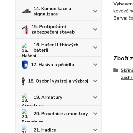
Vybavení
14. Komunikace a
kovové h
signalizace
Barva:
če
15. Protipožární
zabezpečení staveb
16. Hašení lithiových
baterií
Zboží 
17. Hasiva a pěnidla
Skřín
záchr
18. Osobní výstroj a výzbroj
19. Armatury
20. Proudnice a monitory
21. Hadice