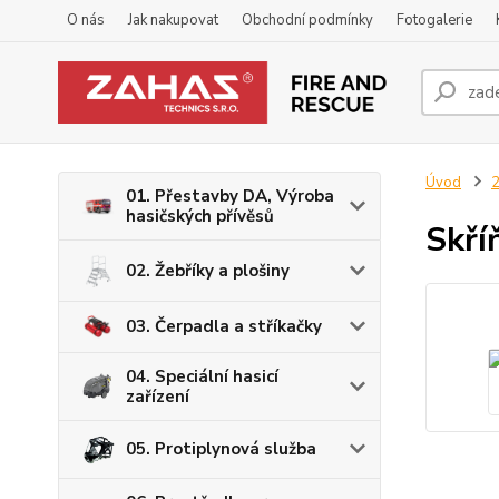
O nás
Jak nakupovat
Obchodní podmínky
Fotogalerie
Úvod
2
01. Přestavby DA, Výroba
hasičských přívěsů
Skří
02. Žebříky a plošiny
03. Čerpadla a stříkačky
04. Speciální hasicí
zařízení
05. Protiplynová služba