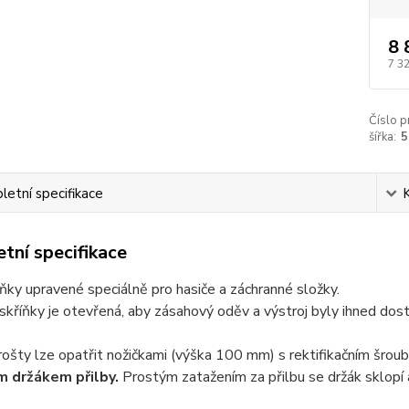
8 
7 3
Číslo p
šířka:
5
etní specifikace
tní specifikace
íňky upravené speciálně pro hasiče a záchranné složky.
skříňky je otevřená, aby zásahový oděv a výstroj byly ihned dost
ošty lze opatřit nožičkami (výška 100 mm) s rektifikačním šrou
 držákem přilby.
Prostým zatažením za přilbu se držák sklopí a 