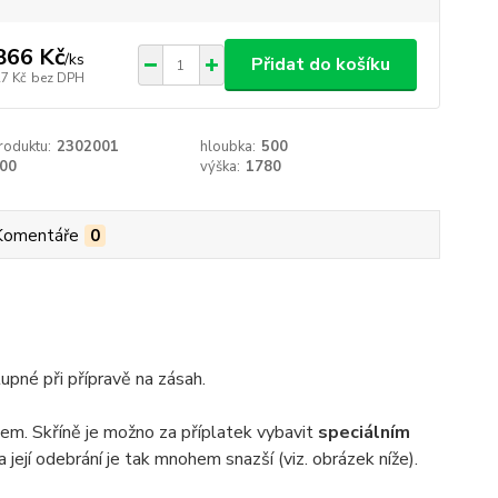
866 Kč
/
ks
Přidat do košíku
27 Kč
bez DPH
roduktu:
2302001
hloubka:
500
00
výška:
1780
Komentáře
0
upné při přípravě na zásah.
bem. Skříně je možno za příplatek vybavit
speciálním
její odebrání je tak mnohem snazší (viz. obrázek níže).