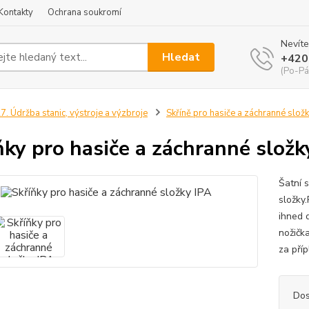
Kontakty
Ochrana soukromí
Nevíte
Hledat
+420
(Po-Pá
7. Údržba stanic, výstroje a výzbroje
Skříně pro hasiče a záchranné slož
ňky pro hasiče a záchranné složk
Šatní 
složky
ihned 
nožičk
za pří
Dos