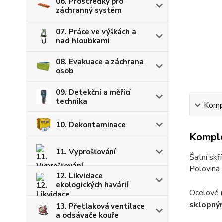
06. Prostředky pro
záchranný systém
07. Práce ve výškách a
nad hloubkami
08. Evakuace a záchrana
osob
09. Detekční a měřící
technika
Kompl
10. Dekontaminace
Komple
11. Vyprošťování
Šatní skř
Polovina 
12. Likvidace
ekologických havárií
Ocelové r
sklopným
13. Přetlaková ventilace
a odsávače kouře