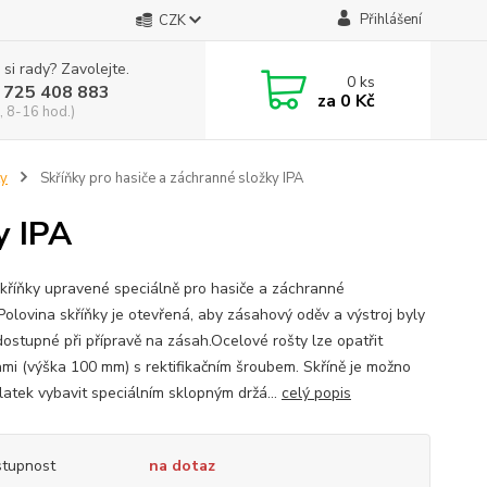
Přihlášení
CZK
 si rady? Zavolejte.
0
ks
 725 408 883
za
0 Kč
, 8-16 hod.)
ky
Skříňky pro hasiče a záchranné složky IPA
y IPA
skříňky upravené speciálně pro hasiče a záchranné
.Polovina skříňky je otevřená, aby zásahový oděv a výstroj byly
dostupné při přípravě na zásah.Ocelové rošty lze opatřit
ami (výška 100 mm) s rektifikačním šroubem. Skříně je možno
platek vybavit speciálním sklopným držá...
celý popis
tupnost
na dotaz