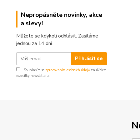
Nepropásněte novinky, akce
a slevy!
Můžete se kdykoli odhlásit. Zasíláme
jednou za 14 dní.
Přihlásit se
Souhlasím se
zpracováním osobních údajů
za účelem
rozesílky newsletteru.
N