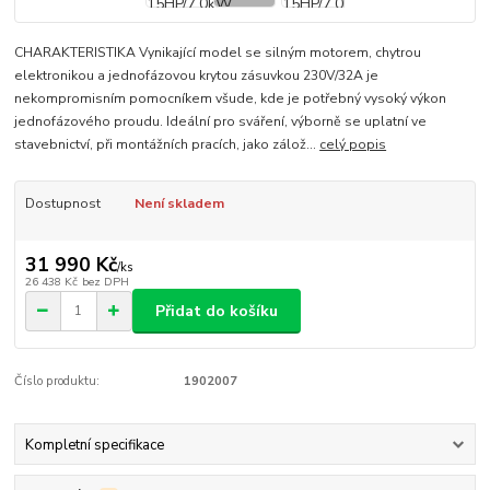
CHARAKTERISTIKA Vynikající model se silným motorem, chytrou
elektronikou a jednofázovou krytou zásuvkou 230V/32A je
nekompromisním pomocníkem všude, kde je potřebný vysoký výkon
jednofázového proudu. Ideální pro sváření, výborně se uplatní ve
stavebnictví, při montážních pracích, jako zálož...
celý popis
Dostupnost
Není skladem
31 990 Kč
/
ks
26 438 Kč
bez DPH
Přidat do košíku
Číslo produktu:
1902007
Kompletní specifikace