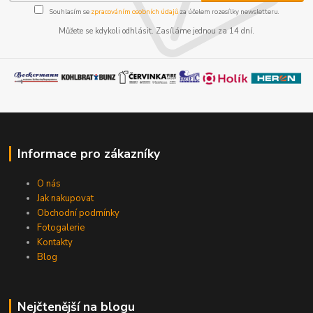
Souhlasím se
zpracováním osobních údajů
za účelem rozesílky newsletteru.
Můžete se kdykoli odhlásit. Zasíláme jednou za 14 dní.
Informace pro zákazníky
O nás
Jak nakupovat
Obchodní podmínky
Fotogalerie
Kontakty
Blog
Nejčtenější na blogu