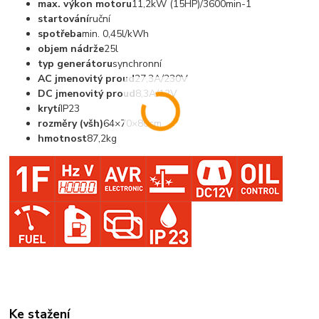
max. výkon motoru
11,2kW (15HP)/3600min-1
startování
ruční
spotřeba
min. 0,45l/kWh
objem nádrže
25l
typ generátoru
synchronní
AC jmenovitý proud
27,3A/230V
DC jmenovitý proud
8,3A/12V
krytí
IP23
rozměry (všh)
64×70×80cm
hmotnost
87,2kg
Ke stažení