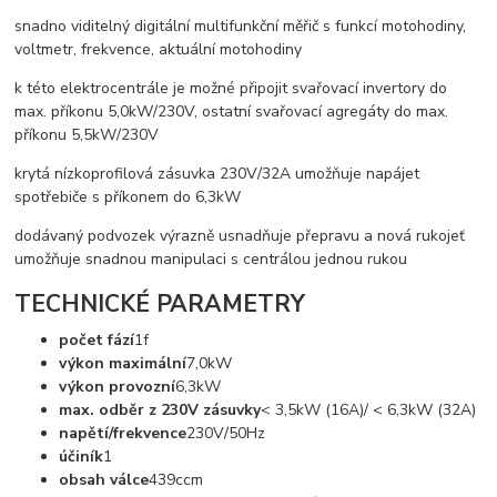
snadno viditelný digitální multifunkční měřič s funkcí motohodiny,
voltmetr, frekvence, aktuální motohodiny
k této elektrocentrále je možné připojit svařovací invertory do
max. příkonu 5,0kW/230V, ostatní svařovací agregáty do max.
příkonu 5,5kW/230V
krytá nízkoprofilová zásuvka 230V/32A umožňuje napájet
spotřebiče s příkonem do 6,3kW
dodávaný podvozek výrazně usnadňuje přepravu a nová rukojeť
umožňuje snadnou manipulaci s centrálou jednou rukou
TECHNICKÉ PARAMETRY
počet fází
1f
výkon maximální
7,0kW
výkon provozní
6,3kW
max. odběr z 230V zásuvky
< 3,5kW (16A)/ < 6,3kW (32A)
napětí/frekvence
230V/50Hz
účiník
1
obsah válce
439ccm