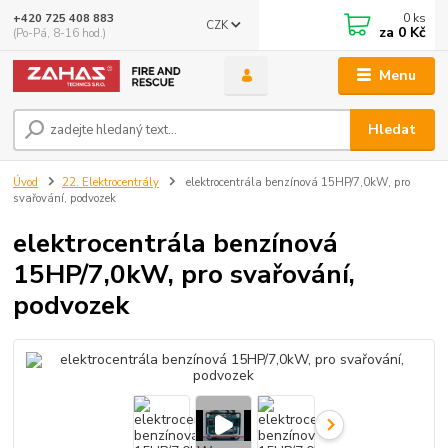
0
ks
+420 725 408 883
CZK
za
0 Kč
(Po-Pá, 8-16 hod.)
Menu
Hledat
Úvod
22. Elektrocentrály
elektrocentrála benzínová 15HP/7,0kW, pro
svařování, podvozek
elektrocentrála benzínová
15HP/7,0kW, pro svařování,
podvozek