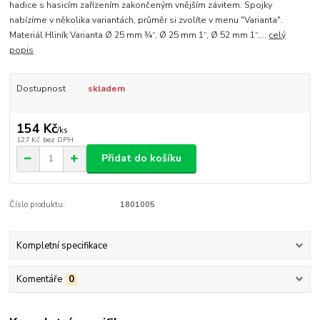
hadice s hasicím zařízením zakončeným vnějším závitem. Spojky
nabízíme v několika variantách, průměr si zvolíte v menu "Varianta".
Materiál Hliník Varianta Ø 25 mm ¾“, Ø 25 mm 1“, Ø 52 mm 1“,...
celý
popis
Dostupnost
skladem
154 Kč
/
ks
127 Kč
bez DPH
Přidat do košíku
Číslo produktu:
1801005
Kompletní specifikace
Komentáře
0