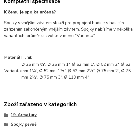
Kompletní specifikace
K čemu je spojka určená?
Spojky s vnějším závitem slouží pro propojení hadice s hasicím
zařízením zakončeným vnějším závitem. Spojky nabízíme v několika
variantách, průměr si zvolíte v menu "Varianta".
Materiál
Hliník
Ø 25 mm ¾“, Ø 25 mm 1“, Ø 52 mm 1“, Ø 52 mm 2“, Ø 52
Varianta
mm 1¼“, Ø 52 mm 1½“, Ø 52 mm 2½“, Ø 75 mm 2“, Ø 75
mm 2½“, Ø 75 mm 3“, Ø 110 mm 4“
Zboží zařazeno v kategoriích
19. Armatury
Spojky pevné