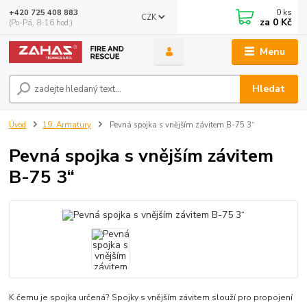
0
ks
+420 725 408 883
CZK
za
0 Kč
(Po-Pá, 8-16 hod.)
Menu
Hledat
Úvod
19. Armatury
Pevná spojka s vnějším závitem B-75 3“
Pevná spojka s vnějším závitem
B-75 3“
K čemu je spojka určená? Spojky s vnějším závitem slouží pro propojení