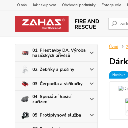
O nás
Jak nakupovat
Obchodní podmínky
Fotogalerie
Úvod
2
01. Přestavby DA, Výroba
hasičských přívěsů
Dárk
02. Žebříky a plošiny
Novinka
03. Čerpadla a stříkačky
04. Speciální hasicí
zařízení
05. Protiplynová služba