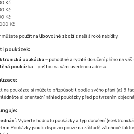
00 Kč
00 Kč
00 Kč
000 Kč
 můžete použít na
libovolné zboží
z naší široké nabídky.
i poukázek:
ktronická poukázka
– pohodlné a rychlé doručení přímo na váš 
těná poukázka
– poštou na vámi uvedenou adresu.
lizace:
t na poukázce si můžete přizpůsobit podle svého přání (až 3 řád
hlédněte si orientační náhled poukázky před potvrzením objedná
unguje:
ednání:
Vyberte hodnotu poukázky a typ doručení (elektronická 
tba:
Poukázky jsou k dispozici pouze na základě zálohové faktu