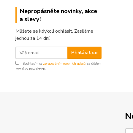
Nepropásněte novinky, akce
a slevy!
Můžete se kdykoli odhlásit. Zasíláme
jednou za 14 dní.
Přihlásit se
Souhlasím se
zpracováním osobních údajů
za účelem
rozesílky newsletteru.
N