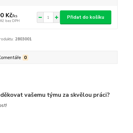
0 Kč
/
ks
Přidat do košíku
 Kč
bez DPH
roduktu:
2803001
Komentáře
0
poděkovat vašemu týmu za skvělou práci?
ost!