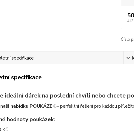
50
413
Číslo p
etní specifikace
tní specifikace
e ideální dárek na poslední chvíli nebo chcete 
 naši nabídku POUKÁZEK
– perfektní řešení pro každou příležit
né hodnoty poukázek:
 Kč