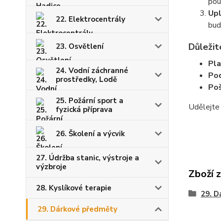
pou
Upl
22. Elektrocentrály
bud
Důležit
23. Osvětlení
Pla
24. Vodní záchranné
Pod
prostředky, Lodě
Poš
25. Požární sport a
Udělejte 
fyzická příprava
26. Školení a výcvik
27. Údržba stanic, výstroje a
výzbroje
Zboží 
28. Kyslíkové terapie
29. D
29. Dárkové předměty