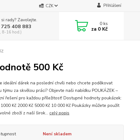
Přihlášení
CZK
 si rady? Zavolejte.
0
ks
 725 408 883
za
0 Kč
, 8-16 hod.)
Kč
hodnotě 500 Kč
e ideální dárek na poslední chvíli nebo chcete poděkovat
 týmu za skvělou práci? Objevte naši nabídku POUKÁZEK –
tní řešení pro každou příležitost! Dostupné hodnoty poukázek:
 1000 Kč 2000 Kč 5000 Kč 10 000 Kč Poukázky můžete použít
volné zboží z naší širok...
celý popis
tupnost
Není skladem