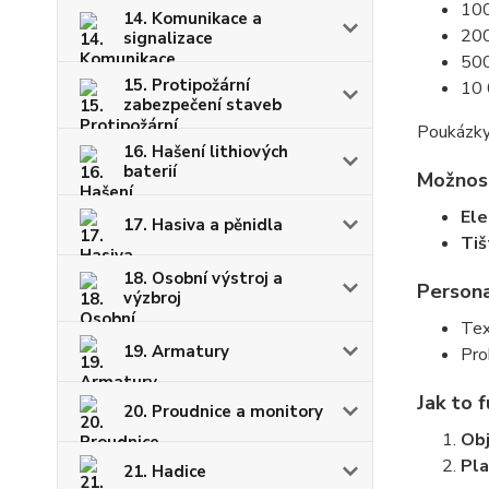
10
14. Komunikace a
20
signalizace
50
15. Protipožární
10 
zabezpečení staveb
Poukázky
16. Hašení lithiových
baterií
Možnost
Ele
17. Hasiva a pěnidla
Tiš
18. Osobní výstroj a
Persona
výzbroj
Tex
19. Armatury
Pro
Jak to f
20. Proudnice a monitory
Obj
Pla
21. Hadice