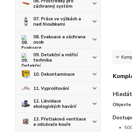
06. Prostředky pro
záchranný systém
07. Práce ve výškách a
nad hloubkami
08. Evakuace a záchrana
osob
09. Detekční a měřící
Kompl
technika
10. Dekontaminace
Komple
11. Vyprošťování
Hledát
12. Likvidace
Objevte
ekologických havárií
Dostup
13. Přetlaková ventilace
a odsávače kouře
500