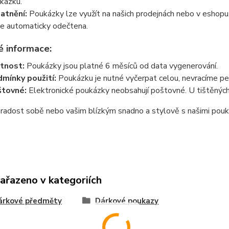
kázku.
atnění:
Poukázky lze využít na našich prodejnách nebo v eshopu.
e automaticky odečtena.
é informace:
tnost:
Poukázky jsou platné 6 měsíců od data vygenerování.
mínky použití:
Poukázku je nutné vyčerpat celou, nevracíme pe
tovné:
Elektronické poukázky neobsahují poštovné. U tištěnýc
radost sobě nebo vašim blízkým snadno a stylově s našimi pouká
zařazeno v kategoriích
árkové předměty
Dárkové poukazy