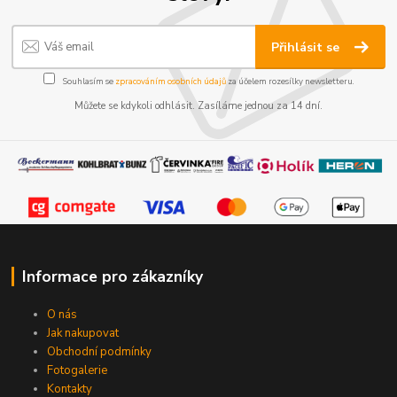
Přihlásit se
Souhlasím se
zpracováním osobních údajů
za účelem rozesílky newsletteru.
Můžete se kdykoli odhlásit. Zasíláme jednou za 14 dní.
Informace pro zákazníky
O nás
Jak nakupovat
Obchodní podmínky
Fotogalerie
Kontakty