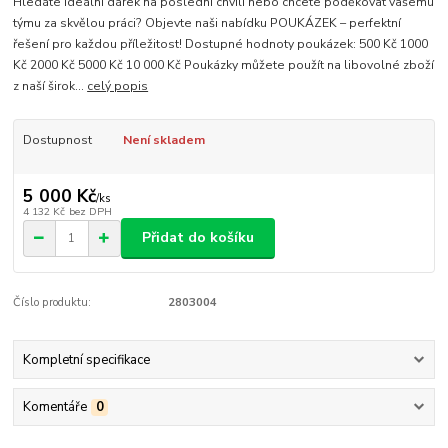
Hledáte ideální dárek na poslední chvíli nebo chcete poděkovat vašemu
týmu za skvělou práci? Objevte naši nabídku POUKÁZEK – perfektní
řešení pro každou příležitost! Dostupné hodnoty poukázek: 500 Kč 1000
Kč 2000 Kč 5000 Kč 10 000 Kč Poukázky můžete použít na libovolné zboží
z naší širok...
celý popis
Dostupnost
Není skladem
5 000 Kč
/
ks
4 132 Kč
bez DPH
Přidat do košíku
Číslo produktu:
2803004
Kompletní specifikace
Komentáře
0