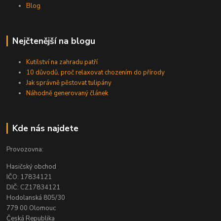
Blog
Nejčtenější na blogu
Kutilství na zahradu patří
10 důvodů, proč relaxovat chozením do přírody
Jak správně pěstovat tulipány
Náhodně generovaný článek
Kde nás najdete
Provozovna:
Hasičský obchod
IČO: 17834121
DIČ: CZ17834121
Hodolanská 805/30
779 00 Olomouc
Česká Republika