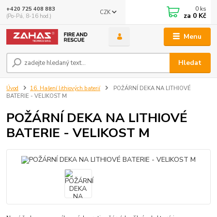
0
ks
+420 725 408 883
CZK
za
0 Kč
(Po-Pá, 8-16 hod.)
Menu
Hledat
Úvod
16. Hašení lithiových baterií
POŽÁRNÍ DEKA NA LITHIOVÉ
BATERIE - VELIKOST M
POŽÁRNÍ DEKA NA LITHIOVÉ
BATERIE - VELIKOST M