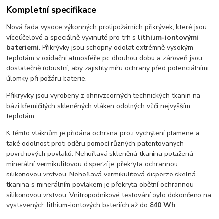
Kompletní specifikace
Nová řada vysoce výkonných protipožárních přikrývek, které jsou
víceúčelové a speciálně vyvinuté pro trh s
lithium-iontovými
bateriemi
. Přikrývky jsou schopny odolat extrémně vysokým
teplotám v oxidační atmosféře po dlouhou dobu a zároveň jsou
dostatečně robustní, aby zajistily míru ochrany před potenciálními
úlomky při požáru baterie.
Přikrývky jsou vyrobeny z ohnivzdorných technických tkanin na
bázi křemičitých skleněných vláken odolných vůči nejvyšším
teplotám.
K těmto vláknům je přidána ochrana proti vychýlení plamene a
také odolnost proti oděru pomocí různých patentovaných
povrchových povlaků. Nehořlavá skleněná tkanina potažená
minerální vermikulitovou disperzí je překryta ochrannou
silikonovou vrstvou. Nehořlavá vermikulitová disperze skelná
tkanina s minerálním povlakem je překryta obětní ochrannou
silikonovou vrstvou. Vnitropodnikové testování bylo dokončeno na
vystavených lithium-iontových bateriích až do
840 Wh
.