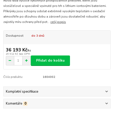
Nová řada vysoce výkonných protipožárních přikrývek, které jsou
víceúčelové a speciálně vyvinuté pro trh s lithium-iontovými bateriemi.
Přikrývky jsou schopny odolat extrémně vysokým teplotám v oxidační
atmosféře po dlouhou dobu a zároveň jsou dostatečně robustní, aby
zajistily míru ochrany před pot...
celý popis
Dostupnost
do 3 dnů
36 193 Kč
/
ks
29 912 Kč
bez DPH
Přidat do košíku
Číslo produktu:
1604002
Kompletní specifikace
Komentáře
0