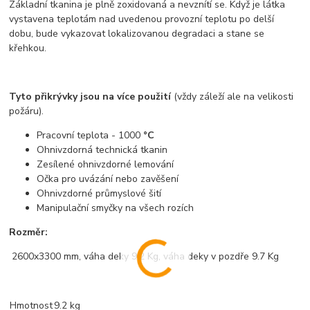
Základní tkanina je plně zoxidovaná a nevznítí se. Když je látka
vystavena teplotám nad uvedenou provozní teplotu po delší
dobu, bude vykazovat lokalizovanou degradaci a stane se
křehkou.
Tyto přikrývky jsou na více použití
(vždy záleží ale na velikosti
požáru).
Pracovní teplota - 1000
°C
Ohnivzdorná technická tkanin
Zesílené ohnivzdorné lemování
Očka pro uvázání nebo zavěšení
Ohnivzdorné průmyslové šití
Manipulační smyčky na všech rozích
Rozměr:
2600x3300 mm, váha deky 9.2 Kg, váha deky v pozdře 9.7 Kg
Hmotnost
9.2 kg