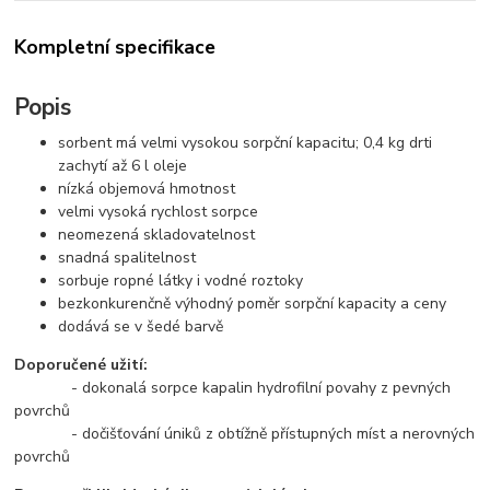
Kompletní specifikace
Popis
sorbent má velmi vysokou sorpční kapacitu; 0,4 kg drti
zachytí až 6 l oleje
nízká objemová hmotnost
velmi vysoká rychlost sorpce
neomezená skladovatelnost
snadná spalitelnost
sorbuje ropné látky i vodné roztoky
bezkonkurenčně výhodný poměr sorpční kapacity a ceny
dodává se v šedé barvě
Doporučené užití:
- dokonalá sorpce kapalin hydrofilní povahy z pevných
povrchů
- dočišťování úniků z obtížně přístupných míst a nerovných
povrchů