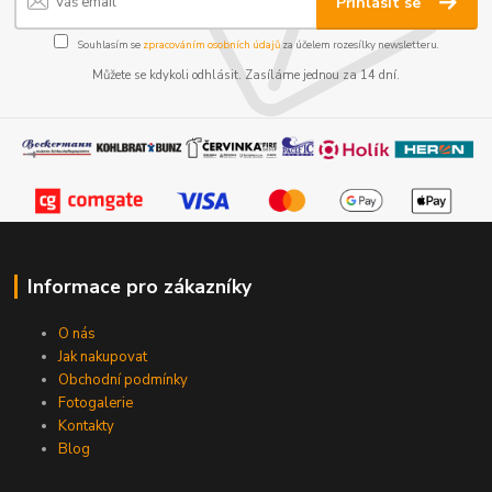
Přihlásit se
Souhlasím se
zpracováním osobních údajů
za účelem rozesílky newsletteru.
Můžete se kdykoli odhlásit. Zasíláme jednou za 14 dní.
Informace pro zákazníky
O nás
Jak nakupovat
Obchodní podmínky
Fotogalerie
Kontakty
Blog