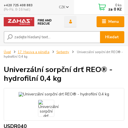
0
ks
+420 725 408 883
CZK
za
0 Kč
(Po-Pá, 8-16 hod.)
Menu
Hledat
Úvod
17. Hasiva a pěnidla
Sorbenty
Univerzální sorpční drť REO® -
hydrofilní 0,4 kg
Univerzální sorpční drť REO® -
hydrofilní 0,4 kg
USDR040