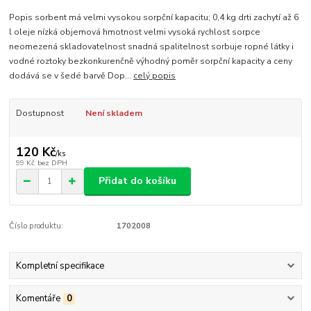
Popis sorbent má velmi vysokou sorpční kapacitu; 0,4 kg drti zachytí až 6
l oleje nízká objemová hmotnost velmi vysoká rychlost sorpce
neomezená skladovatelnost snadná spalitelnost sorbuje ropné látky i
vodné roztoky bezkonkurenčně výhodný poměr sorpční kapacity a ceny
dodává se v šedé barvě Dop...
celý popis
Dostupnost
Není skladem
120 Kč
/
ks
99 Kč
bez DPH
Přidat do košíku
Číslo produktu:
1702008
Kompletní specifikace
Komentáře
0