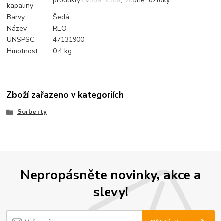
produkty i voda; Voda; Vodné roztoky
kapaliny
Barvy
Šedá
Název
REO
UNSPSC
47131900
Hmotnost
0.4 kg
Zboží zařazeno v kategoriích
Sorbenty
Nepropásněte novinky, akce a
slevy!