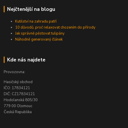
Nejčtenější na blogu
Kutilství na zahradu patří
10 důvodů, proč relaxovat chozením do přírody
Jak správně pěstovat tulipány
Náhodně generovaný článek
Kde nás najdete
Provozovna:
Hasičský obchod
IČO: 17834121
DIČ: CZ17834121
Hodolanská 805/30
779 00 Olomouc
Česká Republika