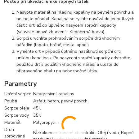
Postup při likvidaci úniku ropných látek:
Nasypte materiál na hladinu kapaliny na pevném povrchu a
nechejte působit. Kapalina se rychle nasává do jednotlivých
částic drti až do úplného nasycení sorpční kapacity
(souvislé tmavé zbarvení – šedočerná barva).
Sorpci urychlíte prohrabáváním sorpční drti vhodným
nářadím (lopata, hrábě, metla, apod.).
Vyměňte drť v případě úplného nasáknutí sorpční drti
uniklou kapalinou. Po nasycení sorpční kapacity odstraňte
použitou drť s použitím vhodného nářadí a uložte do
připraveného obalu na nebezpečné látky.
Parametry
Určení sorpce
Neagresivní kapaliny
Použití
Asfalt, beton, pevný povrch
Sorpce oleje
45 l
Sorpce vody
35 l
Materiál
Polypropylen
Druh
Nízkokoncentrované chemikálie; Olej i voda; Ropné
sorbované