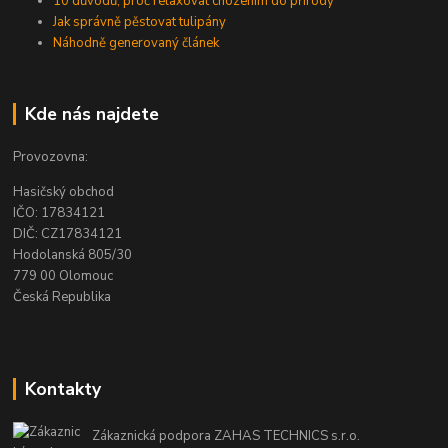
10 důvodů, proč relaxovat chozením do přírody
Jak správně pěstovat tulipány
Náhodně generovaný článek
Kde nás najdete
Provozovna:
Hasičský obchod
IČO: 17834121
DIČ: CZ17834121
Hodolanská 805/30
779 00 Olomouc
Česká Republika
Kontakty
Zákaznická podpora ZAHAS TECHNICS s.r.o.