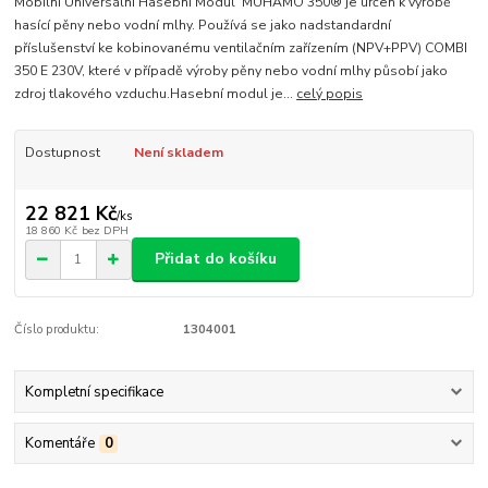
Mobilní Universální Hasební Modul MUHAMO 350® je určen k výrobě
hasící pěny nebo vodní mlhy. Používá se jako nadstandardní
příslušenství ke kobinovanému ventilačním zařízením (NPV+PPV) COMBI
350 E 230V, které v případě výroby pěny nebo vodní mlhy působí jako
zdroj tlakového vzduchu.Hasební modul je...
celý popis
Dostupnost
Není skladem
22 821 Kč
/
ks
18 860 Kč
bez DPH
Přidat do košíku
Číslo produktu:
1304001
Kompletní specifikace
Komentáře
0