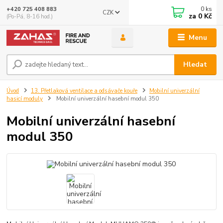
0
ks
+420 725 408 883
CZK
za
0 Kč
(Po-Pá, 8-16 hod.)
Menu
Hledat
Úvod
13. Přetlaková ventilace a odsávače kouře
Mobilní univerzální
hasicí moduly
Mobilní univerzální hasební modul 350
Mobilní univerzální hasební
modul 350