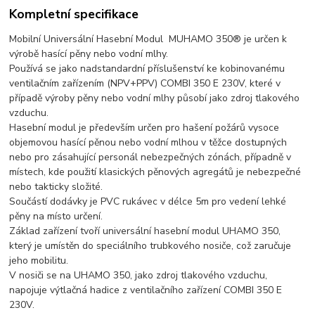
Kompletní specifikace
Mobilní Universální Hasební Modul MUHAMO 350® je určen k
výrobě hasící pěny nebo vodní mlhy.
Používá se jako nadstandardní příslušenství ke kobinovanému
ventilačním zařízením (NPV+PPV) COMBI 350 E 230V, které v
případě výroby pěny nebo vodní mlhy působí jako zdroj tlakového
vzduchu.
Hasební modul je především určen pro hašení požárů vysoce
objemovou hasící pěnou nebo vodní mlhou v těžce dostupných
nebo pro zásahující personál nebezpečných zónách, případně v
místech, kde použití klasických pěnových agregátů je nebezpečné
nebo takticky složité.
Součástí dodávky je PVC rukávec v délce 5m pro vedení lehké
pěny na místo určení.
Základ zařízení tvoří universální hasební modul UHAMO 350,
který je umístěn do speciálního trubkového nosiče, což zaručuje
jeho mobilitu.
V nosiči se na UHAMO 350, jako zdroj tlakového vzduchu,
napojuje výtlačná hadice z ventilačního zařízení COMBI 350 E
230V.