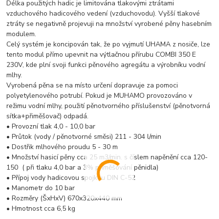
Délka použitých hadic je limitována tlakovými ztrátami
vzduchového hadicového vedení (vzduchovodu). Vyšší tlakové
ztráty se negativně projevuji na množství vyrobené pěny hasebním
modulem.
Celý systém je koncipován tak, že po vyjmutí UHAMA z nosiče, lze
tento modul přímo upevnit na výtlačnou přírubu COMBI 350 E
230V, kde plní svoji funkci pěnového agregátu a výrobníku vodní
mlhy.
Vyrobená pěna se na místo určení dopravuje za pomoci
polyetylenového potrubí. Pokud je MUHAMO provozováno v
režimu vodní mlhy, použití pěnotvorného příslušenství (pěnotvorná
sítka+přiměšovač) odpadá.
• Provozní tlak 4,0 - 10,0 bar
• Průtok (vody / pěnotvorné směsi) 211 - 304 l/min
• Dostřik mlhového proudu 5 - 30 m
• Množství hasicí pěny cca 25 m3/min. s číslem napěnění cca 120-
150 ( při tlaku 4,0 bar a 3% přiměšování pěnidla)
• Přípoj vody hadicovou spojkou DIN C-52
• Manometr do 10 bar
• Rozměry (ŠxHxV) 670x320x440 mm
• Hmotnost cca 6,5 kg