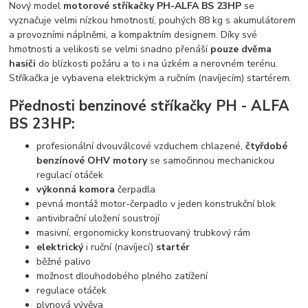
Nový model
motorové stříkačky PH-ALFA BS 23HP
se
vyznačuje velmi nízkou hmotností, pouhých 88 kg s akumulátorem
a provozními náplněmi, a kompaktním designem. Díky své
hmotnosti a velikosti se velmi snadno přenáší
pouze dvěma
hasiči
do blízkosti požáru a to i na úzkém a nerovném terénu.
Stříkačka je vybavena elektrickým a ručním (navíjecím) startérem.
Přednosti benzinové stříkačky PH - ALFA
BS 23HP:
profesionální dvouválcové vzduchem chlazené,
čtyřdobé
benzínové OHV motory
se samočinnou mechanickou
regulací otáček
výkonná komora
čerpadla
pevná montáž motor-čerpadlo v jeden konstrukční blok
antivibrační uložení soustrojí
masivní, ergonomicky konstruovaný trubkový rám
elektrický
i ruční (navíjecí)
startér
běžné palivo
možnost dlouhodobého plného zatížení
regulace otáček
plynová vývěva