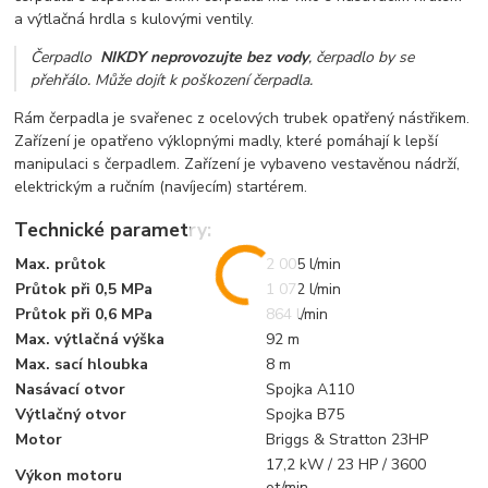
a výtlačná hrdla s kulovými ventily.
Čerpadlo
NIKDY neprovozujte bez vody
, čerpadlo by se
přehřálo. Může dojít k poškození čerpadla.
Rám čerpadla je svařenec z ocelových trubek opatřený nástřikem.
Zařízení je opatřeno výklopnými madly, které pomáhají k lepší
manipulaci s čerpadlem. Zařízení je vybaveno vestavěnou nádrží,
elektrickým a ručním (navíjecím) startérem.
Technické parametry:
Max. průtok
2 005 l/min
Průtok při 0,5 MPa
1 072 l/min
Průtok při 0,6 MPa
864 l/min
Max. výtlačná výška
92 m
Max. sací hloubka
8 m
Nasávací otvor
Spojka A110
Výtlačný otvor
Spojka B75
Motor
Briggs & Stratton 23HP
17,2 kW / 23 HP / 3600
Výkon motoru
ot/min