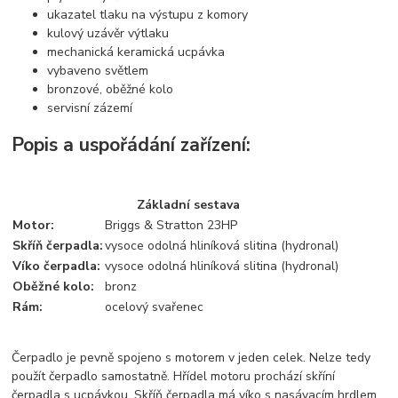
ukazatel tlaku na výstupu z komory
kulový uzávěr výtlaku
mechanická keramická ucpávka
vybaveno světlem
bronzové, oběžné kolo
servisní zázemí
Popis a uspořádání zařízení:
Základní sestava
Motor:
Briggs & Stratton 23HP
Skříň čerpadla:
vysoce odolná hliníková slitina (hydronal)
Víko čerpadla:
vysoce odolná hliníková slitina (hydronal)
Oběžné kolo:
bronz
Rám:
ocelový svařenec
Čerpadlo je pevně spojeno s motorem v jeden celek. Nelze tedy
použít čerpadlo samostatně. Hřídel motoru prochází skříní
čerpadla s ucpávkou. Skříň čerpadla má víko s nasávacím hrdlem