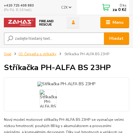
0
ks
+420 725 408 883
CZK
za
0 Kč
(Po-Pá, 8-16 hod.)
Menu
Hledat
Úvod
03. Čerpadla a stříkačky
Stříkačka PH-ALFA BS 23HP
Stříkačka PH-ALFA BS 23HP
Nový model motorové stříkačky PH-ALFA BS 23HP se vyznačuje velmi
nízkou hmotností, pouhých 88 kg s akumulátorem a provozními
náplněmi, a kompaktním designem. Díky své hmotnosti a velikosti se