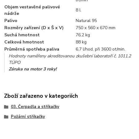
Objem vestavěné palivové
8 l
nádrže
Palivo
Natural 95
Rozměry zařízení (D x Š x V)
750 x 560 x 670 mm
Suchá hmotnost
76,2 kg
Celková hmotnost
88 kg
Průměrná spotřeba paliva
6,7 l/hod. při 3600 ot/min.
Hodnoty naměřeny akreditovanou zkušební laboratoří č. 1011.2
TÚPO
Záruka na motor 3 roky!
Zboží zařazeno v kategoriích
03. Čerpadla a stříkačky
Požární stříkačky