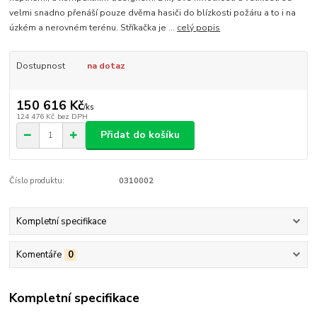
velmi snadno přenáší pouze dvěma hasiči do blízkosti požáru a to i na
úzkém a nerovném terénu. Stříkačka je ...
celý popis
Dostupnost
na dotaz
150 616 Kč
/
ks
124 476 Kč
bez DPH
Přidat do košíku
Číslo produktu:
0310002
Kompletní specifikace
Komentáře
0
Kompletní specifikace