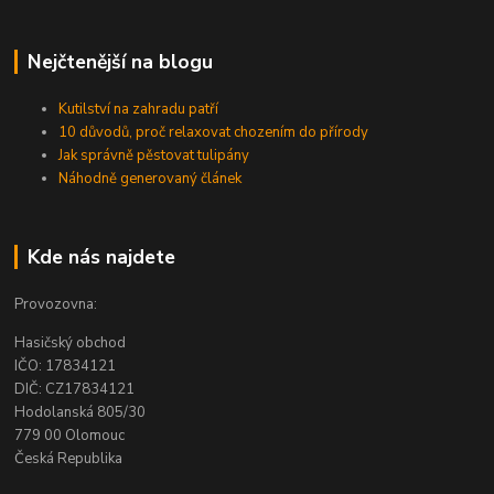
Nejčtenější na blogu
Kutilství na zahradu patří
10 důvodů, proč relaxovat chozením do přírody
Jak správně pěstovat tulipány
Náhodně generovaný článek
Kde nás najdete
Provozovna:
Hasičský obchod
IČO: 17834121
DIČ: CZ17834121
Hodolanská 805/30
779 00 Olomouc
Česká Republika