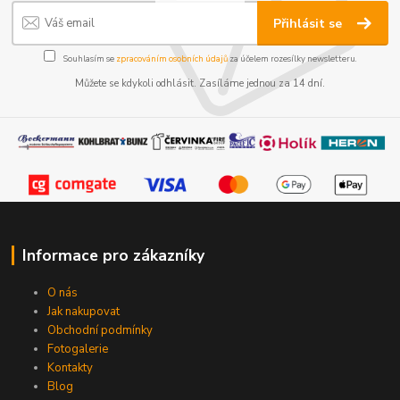
Přihlásit se
Souhlasím se
zpracováním osobních údajů
za účelem rozesílky newsletteru.
Můžete se kdykoli odhlásit. Zasíláme jednou za 14 dní.
Informace pro zákazníky
O nás
Jak nakupovat
Obchodní podmínky
Fotogalerie
Kontakty
Blog