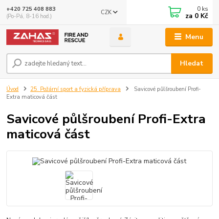
0
ks
+420 725 408 883
CZK
za
0 Kč
(Po-Pá, 8-16 hod.)
Menu
Hledat
Úvod
25. Požární sport a fyzická příprava
Savicové půlšroubení Profi-
Extra maticová část
Savicové půlšroubení Profi-Extra
maticová část