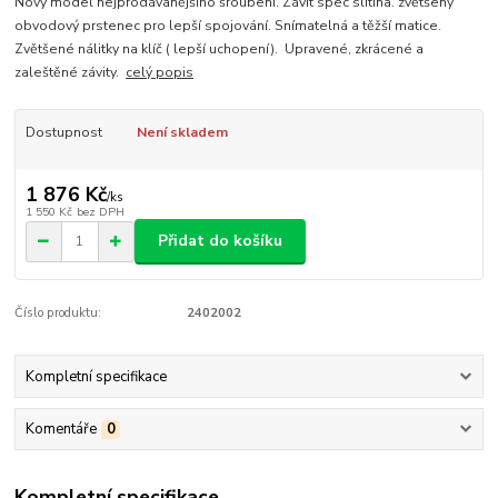
Nový model nejprodávanějšího šroubení. Závit spec slitina. zvětšený
obvodový prstenec pro lepší spojování. Snímatelná a těžší matice.
Zvětšené nálitky na klíč ( lepší uchopení). Upravené, zkrácené a
zaleštěné závity.
celý popis
Dostupnost
Není skladem
1 876 Kč
/
ks
1 550 Kč
bez DPH
Přidat do košíku
Číslo produktu:
2402002
Kompletní specifikace
Komentáře
0
Kompletní specifikace