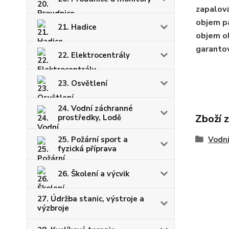
zapalová
objem pa
21. Hadice
objem ol
garanto
22. Elektrocentrály
23. Osvětlení
24. Vodní záchranné
Zboží 
prostředky, Lodě
25. Požární sport a
Vodní
fyzická příprava
26. Školení a výcvik
27. Údržba stanic, výstroje a
výzbroje