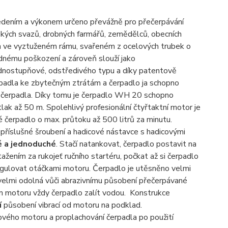
dením a výkonem určeno převážně pro přečerpávání
ářských svazů, drobných farmářů, zemědělců, obecních
ích ve vyztuženém rámu, svařeném z ocelových trubek o
dnému poškození a zároveň slouží jako
ednostupňové, odstředivého typu a díky patentově
padla ke zbytečným ztrátám a čerpadlo ja schopno
z čerpadla. Díky tomu je čerpadlo WH 20 schopno
ak až 50 m. Spolehlivý profesionální čtyřtaktní motor je
čerpadlo o max. průtoku až 500 litrů za minutu.
příslušné šroubení a hadicové nástavce s hadicovými
é a jednoduché
. Stačí natankovat, čerpadlo postavit na
ažením za rukojeť ručního startéru, počkat až si čerpadlo
regulovat otáčkami motoru. Čerpadlo je utěsněno velmi
e velmi odolná vůči abrazivnímu působení přečerpávané
ním motoru vždy čerpadlo zalít vodou. Konstrukce
í
působení vibrací od motoru na podklad.
ového motoru a proplachování čerpadla po použití