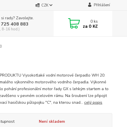
Přihlášení
CZK
 si rady? Zavolejte.
0
ks
 725 408 883
za
0 Kč
, 8-16 hod.)
20
PRODUKTU Vysokotlaké vodní motorové čerpadlo WH 20:
malého výkonného motorového vodního čerpadla. Výkonné
lo pohání profesionální motor řady GX s lehkým startem a to
 zavěšeno v pevném ocelovém rámu. Na šroubení lze připojit
vací hasičskou půlspojku "C", na kterou snad...
celý popis
tupnost
Není skladem