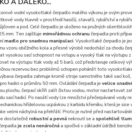
KO A DALEKO...
orové vodní vysokotlaké čerpadlo malého výkonu je svým prove
žitkové vody hlavně v prostředí hasičů, stavařů, rybářství a ryb
ůjčoven a pod. Celé čerpadlo je uloženo na pružných silentbloc
25 mm. Ten zajišťuje
mimořádnou ochranu
čerpadla proti přípa
tní
madlo pro snadnou manipulaci
. Vysokotlaké čerpadlo je j
mu vzoru oběžného kola a přesné výrobě nedochází za chodu čer
at vysokou sací schopnost na vstupu a vysoký tlak na výstupu 
vat na výstupu tlak vody až 5 barů, což představuje celkový výtl
ečnou rezervou bez problémů schopen pohánět toto vysokotlaké 
výbava čerpadla zahrnuje kromě stroje samotného také sací koš, 
pro hadici o průměru 50 mm. Ovládání čerpadla je
velice snadn
u plochu, čerpací skříň zalít čistou vodou, motor nastartovat zat
du sací hadicí. Po nasátí vody lze množství přečerpávané vody 
mechanickou hřídelovou ucpávkou z karbidu křemíku, která je sic
 ale velmi náchylná na přehřátí. Proto je nutné před nastartová
 je dostatečně
robustní a pevná
nekroutí se a
spolehlivě tlum
čerpadla
je zcela nenáročná
a spočívá v základní údržbě benzín