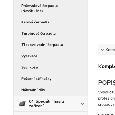
Průmyslové čerpadla
(Nevýbušné)
Kalová čerpadla
Turbinové čerpadla
Tlaková vodní čerpadla
Kompl
Vysavače
Komple
Sací koše
Požární stříkačky
POPI
Náhradní díly
Vysokotl
profesion
04. Speciální hasicí
šroubovac
zařízení