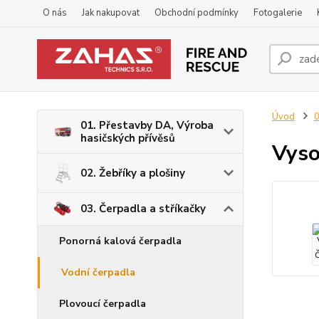
O nás
Jak nakupovat
Obchodní podmínky
Fotogalerie
Úvod
0
01. Přestavby DA, Výroba
hasičských přívěsů
Vyso
02. Žebříky a plošiny
03. Čerpadla a stříkačky
Ponorná kalová čerpadla
Vodní čerpadla
Plovoucí čerpadla