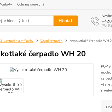
Kontakty
Ochrana soukromí
Nevíte
Hledat
+420
(Po-Pá
3. Čerpadla a stříkačky
Vodní čerpadla
Vysokotlaké čerpadlo WH 
kotlaké čerpadlo WH 20
POPIS 
model 
čerpad
vše je
šroubo
Dos