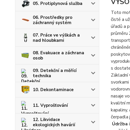
VYSO
05. Protiplynová služba
Toto mot
06. Prostředky pro
čisté a u
záchranný systém
úřadů a p
průměru 
07. Práce ve výškách a
transpor
nad hloubkami
chráněné
08. Evakuace a záchrana
poskytov
osob
vyproduko
s dostat
09. Detekční a měřící
Základní 
technika
svorkami 
vodorovno
10. Dekontaminace
nasaje vo
kvalitní 
11. Vyprošťování
kapaliny,
čerpadla
12. Likvidace
Údržba
ekologických havárií