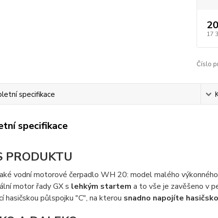
20
17 
Číslo p
etní specifikace
tní specifikace
S PRODUKTU
aké vodní motorové čerpadlo WH 20: model malého výkonného 
ální motor řady GX s
lehkým startem
a to vše je zavěšeno v p
í hasičskou půlspojku "C", na kterou
snadno napojíte hasičsko