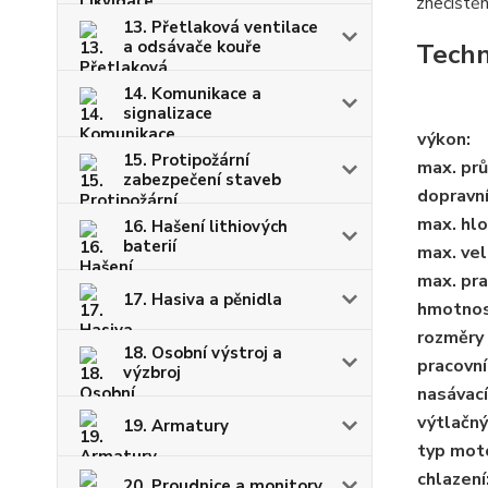
znečištěné
13. Přetlaková ventilace
a odsávače kouře
Techn
14. Komunikace a
signalizace
výkon:
15. Protipožární
max. prů
zabezpečení staveb
dopravní
max. hl
16. Hašení lithiových
baterií
max. vel
max. pra
17. Hasiva a pěnidla
hmotnos
rozměry 
18. Osobní výstroj a
pracovní
výzbroj
nasávací
výtlačný
19. Armatury
typ mot
chlazení
20. Proudnice a monitory