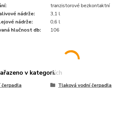
ní:
tranzistorové bezkontaktní
livové nádrže:
3,1 l
ejové nádrže:
0,6 l
vaná hlučnost db:
106
zařazeno v kategoriích
 čerpadla
Tlaková vodní čerpadla