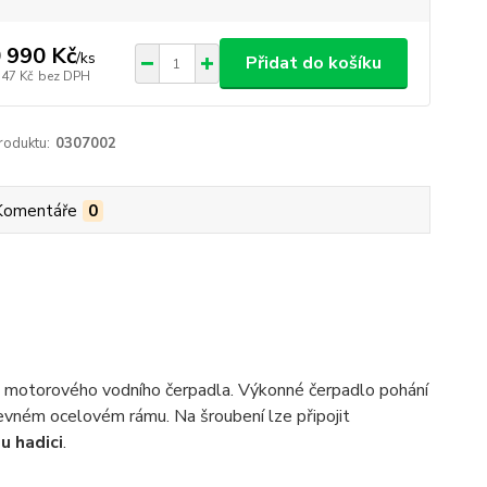
 990 Kč
/
ks
Přidat do košíku
347 Kč
bez DPH
roduktu:
0307002
Komentáře
0
motorového vodního čerpadla. Výkonné čerpadlo pohání
evném ocelovém rámu. Na šroubení lze připojit
u hadici
.