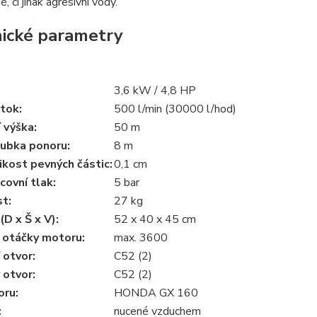
, či jinak agresivní vody.
ické parametry
3,6 kW / 4,8 HP
tok:
500 l/min (30000 l/hod)
 výška:
50 m
oubka ponoru:
8 m
ikost pevných částic:
0,1 cm
covní tlak:
5 bar
t:
27 kg
(D x Š x V):
52 x 40 x 45 cm
 otáčky motoru:
max. 3600
 otvor:
C52 (2)
 otvor:
C52 (2)
oru:
HONDA GX 160
:
nucené vzduchem