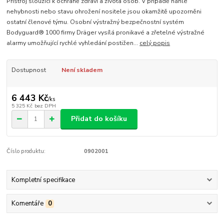
Přístroj sloužící k ochraně zdraví a života osob. V případě náhlé
nehybnosti nebo stavu ohrožení nositele jsou okamžitě upozorněni
ostatní členové týmu. Osobní výstražný bezpečnostní systém
Bodyguard® 1000 firmy Dräger vysílá pronikavé a zřetelné výstražné
alarmy umožňující rychlé vyhledání postižen...
celý popis
Dostupnost
Není skladem
6 443 Kč
/
ks
5 325 Kč
bez DPH
Přidat do košíku
Číslo produktu:
0902001
Kompletní specifikace
Komentáře
0