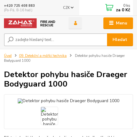
0
ks
+420 725 408 883
CZK
za
0 Kč
(Po-Pá, 8-16 hod.)
Menu
Hledat
Úvod
09. Detekční a měřící technika
Detektor pohybu hasiče Draeger
Bodyguard 1000
Detektor pohybu hasiče Draeger
Bodyguard 1000