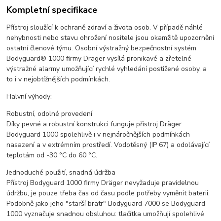
Kompletní specifikace
Přístroj sloužící k ochraně zdraví a života osob. V případě náhlé
nehybnosti nebo stavu ohrožení nositele jsou okamžitě upozorněni
ostatní členové týmu. Osobní výstražný bezpečnostní systém
Bodyguard® 1000 firmy Dräger vysílá pronikavé a zřetelné
výstražné alarmy umožňující rychlé vyhledání postižené osoby, a
to i v nejobtížnějších podmínkách.
Halvní výhody:
Robustní, odolné provedení
Díky pevné a robustní konstrukci funguje přístroj Dräger
Bodyguard 1000 spolehlivě i v nejnáročnějších podmínkách
nasazení a v extrémním prostředí. Vodotěsný (IP 67) a odolávající
teplotám od -30 °C do 60 °C.
Jednoduché použití, snadná údržba
Přístroj Bodyguard 1000 firmy Dräger nevyžaduje pravidelnou
údržbu, je pouze třeba čas od času podle potřeby vyměnit baterii.
Podobně jako jeho "starší bratr" Bodyguard 7000 se Bodyguard
1000 vyznačuje snadnou obsluhou: tlačítka umožňují spolehlivé