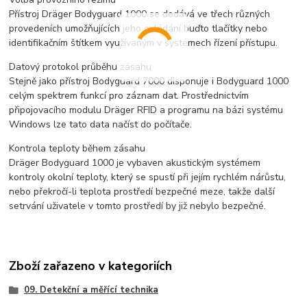
Přístroj Dräger Bodyguard 1000 se dodává ve třech různých
provedeních umožňujících jeho ovládání buďto tlačítky nebo
identifikačním štítkem využívaným v systémech řízení přístupu.
Datový protokol průběhu zásahu
Stejně jako přístroj Bodyguard 7000 disponuje i Bodyguard 1000
celým spektrem funkcí pro záznam dat. Prostřednictvím
připojovacího modulu Dräger RFID a programu na bázi systému
Windows lze tato data načíst do počítače.
Kontrola teploty během zásahu
Dräger Bodyguard 1000 je vybaven akustickým systémem
kontroly okolní teploty, který se spustí při jejím rychlém nárůstu,
nebo překročí-li teplota prostředí bezpečné meze, takže další
setrvání uživatele v tomto prostředí by již nebylo bezpečné.
Zboží zařazeno v kategoriích
09. Detekční a měřící technika