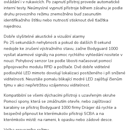
ovládání i v rukavicích. Po zapnutí přístroj provede automatické
interní testy. Neúmyslné vypnutí přístroje během zásahu je podle
druhu provozního režimu znemožněno buď zasunutím
identifikačního štítku nebo nutností stisknout dvě tlačítka
najednou.
Dobře slyšitelné akustické a vizuální alarmy
Po 25 sekundách nehybnosti a pokud do dalších 8 sekund
nedojde ke zrušení výstražného stavu, začne Bodyguard 1000
vysílat alarmové signály na pomoc rychlého vyhledání nositele v
nouzi. Pohybový senzor lze podle libosti načasovat pomocí
připojovacího modulu RFID a počítače. Dvě dobře viditelné
podlouhlé LED mimoto dovolují lokalizaci postiženého i při snížené
viditelnosti. Neustále pomalu blikající modré LED zajišťují členům
týmu v akci nepřetržitou vzájemnou viditelnost.
Kompatibilní se všemi dýchacími přístroji s uzavřeným okruhe
Pomocí spony, která se zmáčnutím otevře, nebo zajišťovací
karabiny se přístroj Bodyguard 1000 firmy Dräger dá rychle a
bezpečně připnout ke kterémukoliv přístroji SCBA a na
kterémkoliv místě: na rameni, k opasku nebo zádové desce.
Volba provozního režimu