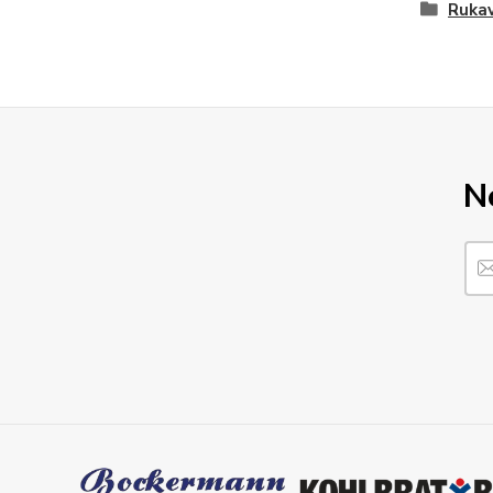
Rukav
N