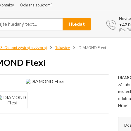
Kontakty
Ochrana soukromí
Nevíte
Hledat
+420
(Po-Pá
8. Osobní výstroj a výzbroj
Rukavice
DIAMOND Flexi
MOND Flexi
DIAMON
zásaho
místech
odolná
Hřbet:
Dos