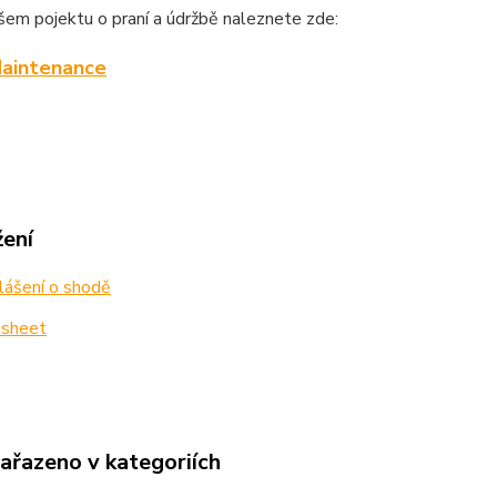
šem pojektu o praní a údržbě naleznete zde:
aintenance
žení
lášení o shodě
sheet
zařazeno v kategoriích