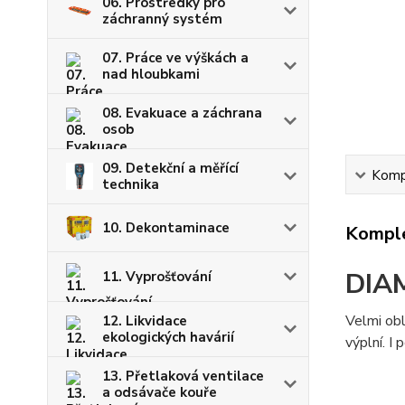
06. Prostředky pro
záchranný systém
07. Práce ve výškách a
nad hloubkami
08. Evakuace a záchrana
osob
09. Detekční a měřící
Kompl
technika
10. Dekontaminace
Komple
DIA
11. Vyprošťování
Velmi obl
12. Likvidace
ekologických havárií
výplní. I
13. Přetlaková ventilace
a odsávače kouře