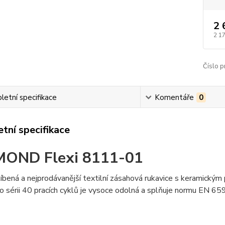
2 
2 1
Číslo p
etní specifikace
Komentáře
0
tní specifikace
MOND Flexi 8111-01
íbená a nejprodávanější textilní zásahová rukavice s keramický
 po sérii 40 pracích cyklů je vysoce odolná a splňuje normu EN 659