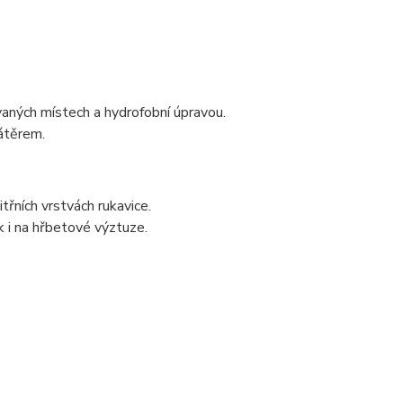
ných místech a hydrofobní úpravou.
átěrem.
třních vrstvách rukavice.
ak i na hřbetové výztuze.