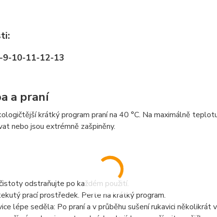
ti:
8-9-10-11-12-13
a a praní
ologičtější krátký program praní na 40 °C. Na maximálně teplotu
vat nebo jsou extrémně zašpiněny.
istoty odstraňujte po každém použití.
tekutý prací prostředek. Perte na krátký program.
ice lépe seděla: Po praní a v průběhu sušení rukavici několikrát v