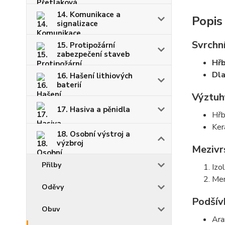
14. Komunikace a
Popis
signalizace
Svrchní
15. Protipožární
zabezpečení staveb
Hř
Dl
16. Hašení lithiových
baterií
Výztuh
17. Hasiva a pěnidla
Hřb
Ker
18. Osobní výstroj a
výzbroj
Mezivr
Přilby
Izo
Mem
Oděvy
Podšív
Obuv
Ara