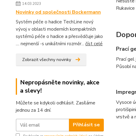
Nesušte n
14.03.2023
Rukavice 
Novinky od společnosti Bockermann
Systém péče o hadice TechLine nový
vývoj v oblasti moderních kompaktních
Dopor
systémů péče o hadice a přesvědčuje jako
.... nejmenší -s unikátními rozměr...
číst celé
Prací g
Prací gel 
Zobrazit všechny novinky
Působí na
Nepropásněte novinky, akce
a slevy!
Impregn
Vysoce úč
Můžete se kdykoli odhlásit. Zasíláme
protišipi
jednou za 14 dní.
vrstvě a
Přihlásit se