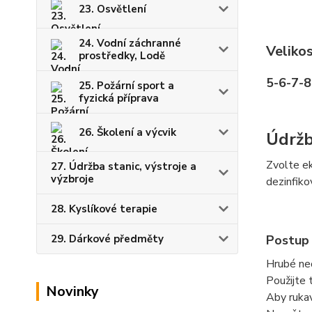
23. Osvětlení
24. Vodní záchranné
Velikos
prostředky, Lodě
5-6-7-
25. Požární sport a
fyzická příprava
26. Školení a výcvik
Údržb
Zvolte ek
27. Údržba stanic, výstroje a
výzbroje
dezinfiko
28. Kyslíkové terapie
29. Dárkové předměty
Postup
Hrubé neč
Použijte 
Novinky
Aby rukav