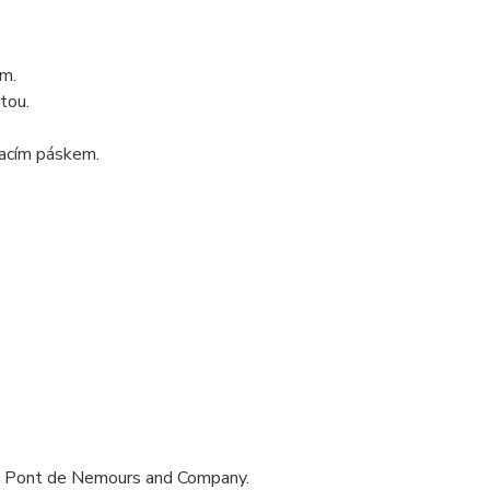
ím.
tou.
vacím páskem.
du Pont de Nemours and Company.