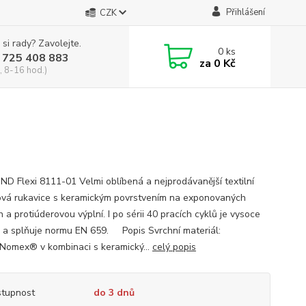
Přihlášení
CZK
 si rady? Zavolejte.
0
ks
 725 408 883
za
0 Kč
, 8-16 hod.)
D Flexi 8111-01 Velmi oblíbená a nejprodávanější textilní
vá rukavice s keramickým povrstvením na exponovaných
 a protiúderovou výplní. I po sérii 40 pracích cyklů je vysoce
 a splňuje normu EN 659. Popis Svrchní materiál:
 Nomex® v kombinaci s keramický...
celý popis
tupnost
do 3 dnů