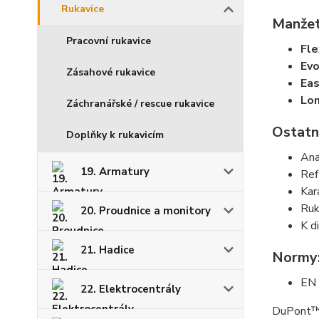
Rukavice
Manžet
Pracovní rukavice
Fle
Ev
Zásahové rukavice
Ea
Lo
Záchranářské / rescue rukavice
Ostatn
Doplňky k rukavicím
Ana
19. Armatury
Ref
Kar
Ruk
20. Proudnice a monitory
K d
21. Hadice
Normy
EN
22. Elektrocentrály
DuPont™ 