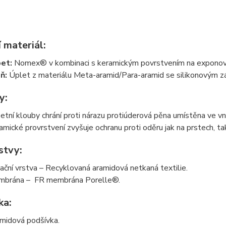
 materiál:
bet:
Nomex® v kombinaci s keramickým povrstvením na exponova
aň:
Úplet z materiálu Meta-aramid/Para-aramid se silikonovým z
y:
etní klouby chrání proti nárazu protiúderová pěna umístěna ve vni
amické provrstvení zvyšuje ochranu proti oděru jak na prstech, t
stvy:
lační vrstva – Recyklovaná aramidová netkaná textilie.
brána – FR membrána Porelle®.
ka:
midová podšívka.