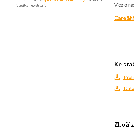
Souhlasím se
zpracováním osobních údajů
za účelem
Více o na
rozesílky newsletteru.
Care&M
Ke sta
Proh
Data
Zboží 