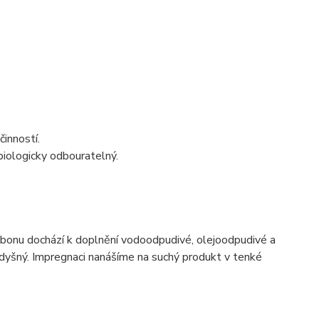
činností.
 biologicky odbouratelný.
karbonu dochází k doplnění vodoodpudivé, olejoodpudivé a
rodyšný. Impregnaci nanášíme na suchý produkt v tenké