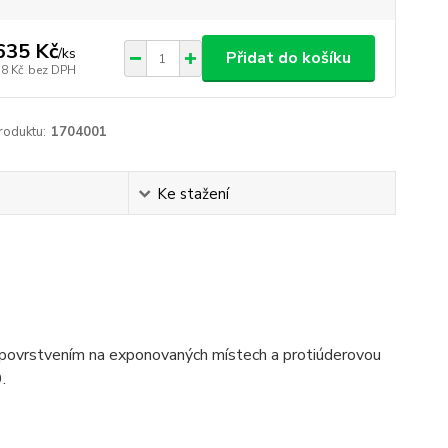
635 Kč
/
ks
Přidat do košíku
78 Kč
bez DPH
roduktu:
1704001
Ke stažení
m povrstvením na exponovaných místech a protiúderovou
.