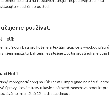
a přímém slunci a na tepelných zdrojích, nepoužívejte sušičku.
skladujte v suchém prostředí.
učujeme používat:
el Holík
je na přírodní bázi pro kožené a textilní rukavice s vysokou prací ú
 snížení množství bakterií, nezatěžuje životní prostředí a je plně
aci Holík
inný impregnační sprej na kůži i textil. Impregnaci na bázi fluor
nivé úpravy lícové strany rukavic a zároveň zanechavá produkt p
 necháváme minimálně 12 hodin zaschnout.