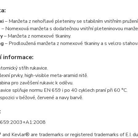
a:
xi
– Manžeta z nehořlavé pleteniny se stabilním vnitřním pružen
o
– Nomexová manžeta s dodatečnou vnitřní pleteninovou manže
sy
– Manžeta z nomexové tkaniny.
ng
– Prodloužená manžeta z nomexové tkaniny a s velcro staho
í informace:
tomický střih rukavice.
lexní prvky, high-visible meta-aramid nitě.
abina pro zavěšení rukavic k oděvu.
avice splňuje normu EN 659 i po 40 cyklech praní při 60 °C.
ispozici v béžové, červené a navy barvě.
:
 659:2003+A1:2008
and Kevlar® are trademarks or registered trademarks of E.I. 