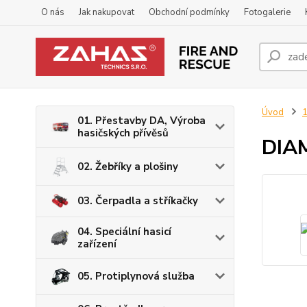
O nás
Jak nakupovat
Obchodní podmínky
Fotogalerie
Úvod
1
01. Přestavby DA, Výroba
hasičských přívěsů
DIA
02. Žebříky a plošiny
03. Čerpadla a stříkačky
04. Speciální hasicí
zařízení
05. Protiplynová služba