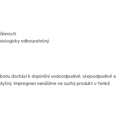
činností.
 biologicky odbouratelný.
karbonu dochází k doplnění vodoodpudivé, olejoodpudivé a
rodyšný. Impregnaci nanášíme na suchý produkt v tenké