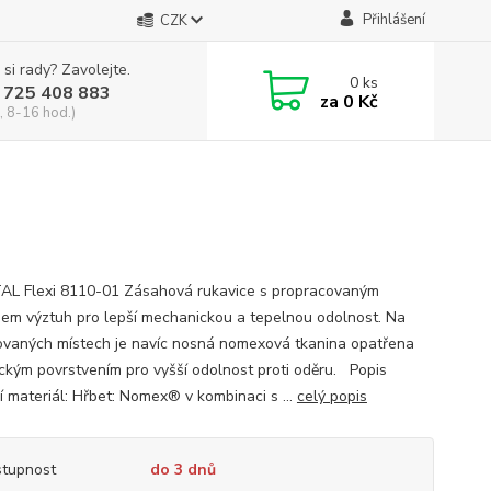
Přihlášení
CZK
 si rady? Zavolejte.
0
ks
 725 408 883
za
0 Kč
, 8-16 hod.)
L Flexi 8110-01 Zásahová rukavice s propracovaným
em výztuh pro lepší mechanickou a tepelnou odolnost. Na
vaných místech je navíc nosná nomexová tkanina opatřena
ckým povrstvením pro vyšší odolnost proti oděru. Popis
í materiál: Hřbet: Nomex® v kombinaci s ...
celý popis
tupnost
do 3 dnů