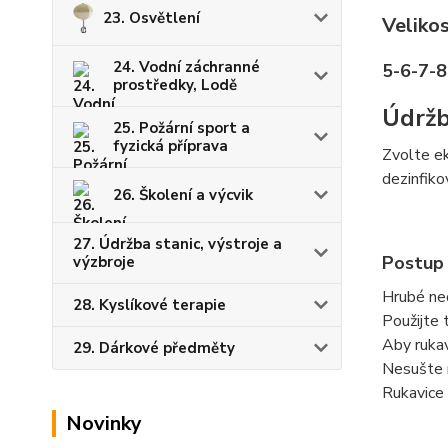
23. Osvětlení
Velikos
24. Vodní záchranné
5-6-7-
prostředky, Lodě
Údržb
25. Požární sport a
fyzická příprava
Zvolte ek
dezinfiko
26. Školení a výcvik
27. Údržba stanic, výstroje a
Postup
výzbroje
Hrubé neč
28. Kyslíkové terapie
Použijte 
Aby rukav
29. Dárkové předměty
Nesušte n
Rukavice 
Novinky