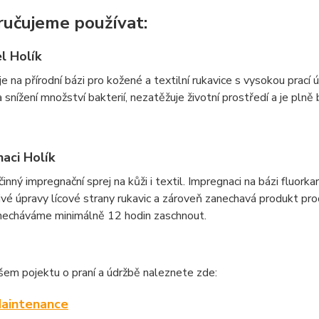
učujeme používat:
el Holík
je na přírodní bázi pro kožené a textilní rukavice s vysokou prací ú
 snížení množství bakterií, nezatěžuje životní prostředí a je plně
aci Holík
inný impregnační sprej na kůži i textil. Impregnaci na bázi fluor
nivé úpravy lícové strany rukavic a zároveň zanechavá produkt p
 necháváme minimálně 12 hodin zaschnout.
šem pojektu o praní a údržbě naleznete zde:
aintenance