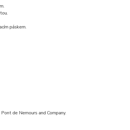
ím.
tou.
vacím páskem.
du Pont de Nemours and Company.