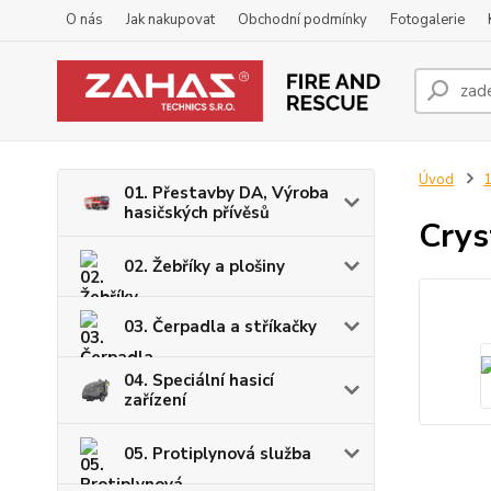
O nás
Jak nakupovat
Obchodní podmínky
Fotogalerie
Úvod
1
01. Přestavby DA, Výroba
hasičských přívěsů
Crys
02. Žebříky a plošiny
03. Čerpadla a stříkačky
04. Speciální hasicí
zařízení
05. Protiplynová služba