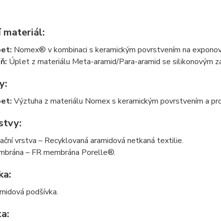
 materiál:
et:
Nomex® v kombinaci s keramickým povrstvením na exponova
aň:
Úplet z materiálu Meta-aramid/Para-aramid se silikonovým 
y:
et:
Výztuha z materiálu Nomex s keramickým povrstvením a prot
stvy:
lační vrstva – Recyklovaná aramidová netkaná textilie.
brána – FR membrána Porelle®.
ka:
midová podšívka.
a: