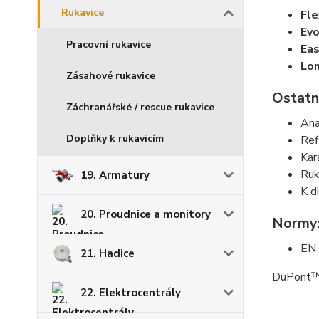
Rukavice
Fle
Ev
Pracovní rukavice
Ea
Lo
Zásahové rukavice
Ostatn
Záchranářské / rescue rukavice
Ana
Doplňky k rukavicím
Ref
Kar
Ruk
19. Armatury
K d
20. Proudnice a monitory
Normy
EN
21. Hadice
DuPont™ 
22. Elektrocentrály