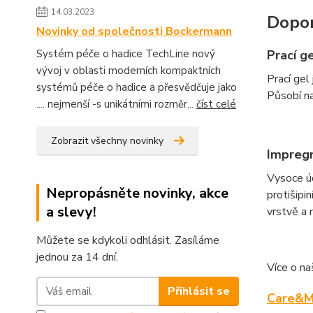
14.03.2023
Dopor
Novinky od společnosti Bockermann
Prací g
Systém péče o hadice TechLine nový
vývoj v oblasti moderních kompaktních
Prací gel 
systémů péče o hadice a přesvědčuje jako
Působí na
.... nejmenší -s unikátními rozměr...
číst celé
Zobrazit všechny novinky
Impregn
Vysoce úč
Nepropásněte novinky, akce
protišipi
a slevy!
vrstvě a
Můžete se kdykoli odhlásit. Zasíláme
jednou za 14 dní.
Více o na
Přihlásit se
Care&M