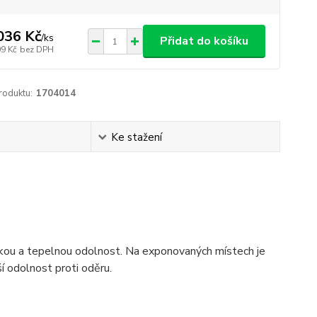
036 Kč
/
ks
Přidat do košíku
09 Kč
bez DPH
roduktu:
1704014
Ke stažení
kou a tepelnou odolnost. Na exponovaných místech je
 odolnost proti oděru.