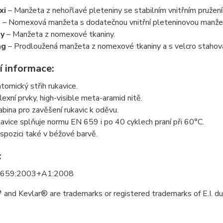
xi
– Manžeta z nehořlavé pleteniny se stabilním vnitřním pružen
o
– Nomexová manžeta s dodatečnou vnitřní pleteninovou manže
sy
– Manžeta z nomexové tkaniny.
ng
– Prodloužená manžeta z nomexové tkaniny a s velcro staho
í informace:
tomický střih rukavice.
lexní prvky, high-visible meta-aramid nitě.
abina pro zavěšení rukavic k oděvu.
avice splňuje normu EN 659 i po 40 cyklech praní při 60°C.
ispozici také v béžové barvě.
:
 659:2003+A1:2008
and Kevlar® are trademarks or registered trademarks of E.I. 