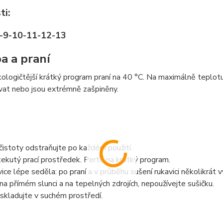
ti:
8-9-10-11-12-13
a a praní
ologičtější krátký program praní na 40 °C. Na maximálně teplotu
vat nebo jsou extrémně zašpiněny.
istoty odstraňujte po každém použití.
tekutý prací prostředek. Perte na krátký program.
ice lépe seděla: po praní a v průběhu sušení rukavici několikrát v
a přímém slunci a na tepelných zdrojích, nepoužívejte sušičku.
skladujte v suchém prostředí.