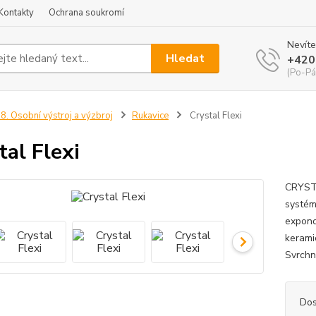
Kontakty
Ochrana soukromí
Nevíte
Hledat
+420
(Po-Pá
8. Osobní výstroj a výzbroj
Rukavice
Crystal Flexi
tal Flexi
CRYSTA
systém
expono
kerami
Svrchn
Dos