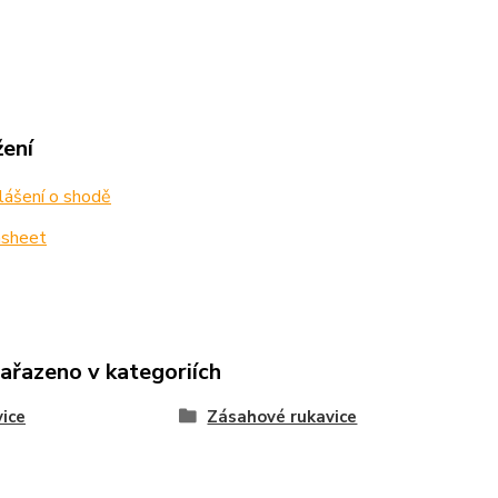
žení
lášení o shodě
sheet
zařazeno v kategoriích
ice
Zásahové rukavice