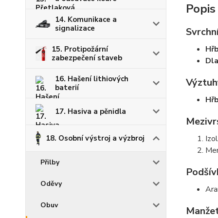
Popis
14. Komunikace a
signalizace
Svrchní
Hřb
15. Protipožární
zabezpečení staveb
Dl
16. Hašení lithiových
Výztuh
baterií
Hřb
17. Hasiva a pěnidla
Mezivr
Izo
18. Osobní výstroj a výzbroj
Mem
Přilby
Podšív
Oděvy
Ara
Obuv
Manžet