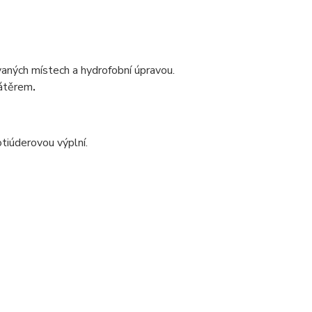
ných místech a hydrofobní úpravou.
zátěrem
.
iúderovou výplní.