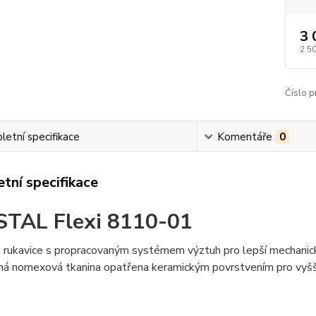
3 
2 5
Číslo p
etní specifikace
Komentáře
0
tní specifikace
TAL Flexi 8110-01
 rukavice s propracovaným systémem výztuh pro lepší mechanic
ná nomexová tkanina opatřena keramickým povrstvením pro vyšší