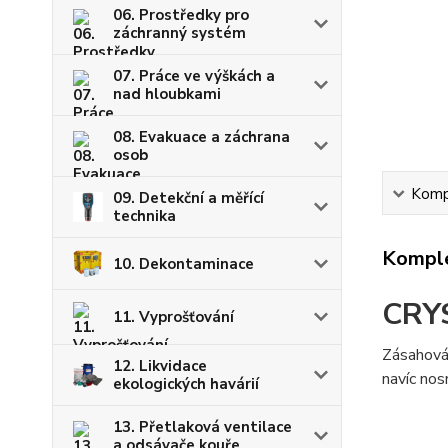
06. Prostředky pro
záchranný systém
07. Práce ve výškách a
nad hloubkami
08. Evakuace a záchrana
osob
Kompl
09. Detekční a měřící
technika
Komple
10. Dekontaminace
CRYS
11. Vyprošťování
Zásahová
12. Likvidace
navíc nos
ekologických havárií
13. Přetlaková ventilace
a odsávače kouře