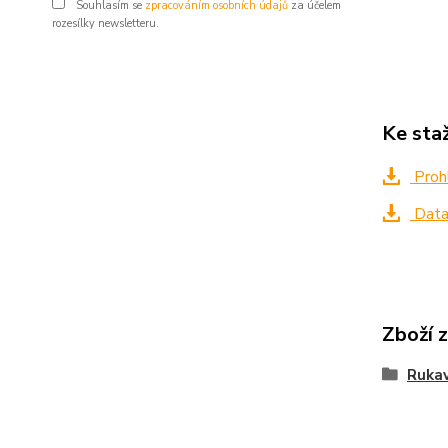
Souhlasím se
zpracováním osobních údajů
za účelem
rozesílky newsletteru.
Ke sta
Proh
Data
Zboží 
Rukav