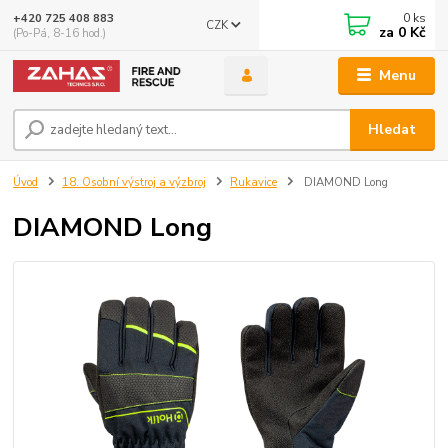
0
ks
+420 725 408 883
CZK
za
0 Kč
(Po-Pá, 8-16 hod.)
Menu
Hledat
Úvod
18. Osobní výstroj a výzbroj
Rukavice
DIAMOND Long
DIAMOND Long