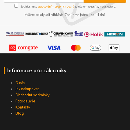
Souhlasím se
zpracováním osobních údajů
za účelem rozesílky newsletteru.
Můžete se kdykoli odhlásit. Zasíláme jednou za 14 dní.
Informace pro zákazníky
O nás
Jak nakupovat
Obchodní podmínky
Fotogalerie
Kontakty
Blog