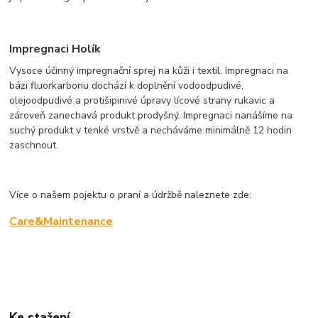
Impregnaci Holík
Vysoce účinný impregnační sprej na kůži i textil. Impregnaci na
bázi fluorkarbonu dochází k doplnění vodoodpudivé,
olejoodpudivé a protišipinivé úpravy lícové strany rukavic a
zároveň zanechavá produkt prodyšný. Impregnaci nanášíme na
suchý produkt v tenké vrstvě a necháváme minimálně 12 hodin
zaschnout.
Více o našem pojektu o praní a údržbě naleznete zde:
Care&Maintenance
Ke stažení