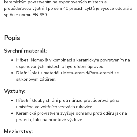
keramickým povrstvením na exponovaných místech a
protiúderovou výplní. I po sérii 40 pracích cyklů je vysoce odolná a
splňuje normu EN 659.
Popis
Svrchní materiál:
Hřbet:
Nomex® v kombinaci s keramickým povrstvením na
exponovaných místech a hydrofobní úpravou.
Dlaň:
Úplet z materiálu Meta-aramid/Para-aramid se
silikonovým zátěrem.
Výztuhy:
Hřbetní klouby chrání proti nárazu protiúderová pěna
umístěna ve vnitřních vrstvách rukavice.
Keramické provrstvení zvyšuje ochranu proti oděru jak na
prstech, tak i na hřbetové výztuze.
Mezivrstvy: