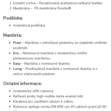
Izolační vrstva – Recyklovaná aramidová netkaná textilie.
Membrána – FR membrána Porelle®.
Podšívka:
Aramidová podšívka.
Manžeta:
Flexi
– Manžeta z nehořlavé pleteniny se stabilním vnitřním
pružením.
Evo
– Nomexová manžeta s dodatečnou vnitřní
pleteninovou manžetou.
Easy
– Manžeta z nomexové tkaniny.
Long
– Prodloužená manžeta z nomexové tkaniny a s
velcro stahovacím páskem.
Ostatní informace:
Anatomický střih rukavice.
Reflexní prvky, high-visible meta-aramid nitě.
Karabina pro zavěšení rukavic k oděvu.
Rukavice splňuje normu EN 659 i po 40 cyklech praní při 60