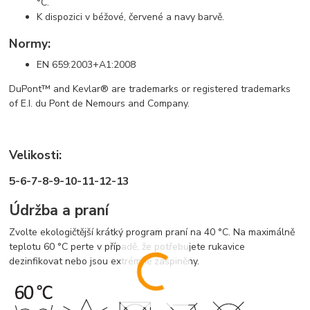
°C.
K dispozici v béžové, červené a navy barvě.
Normy:
EN 659:2003+A1:2008
DuPont™ and Kevlar® are trademarks or registered trademarks
of E.I. du Pont de Nemours and Company.
Velikosti:
5-6-7-8-9-10-11-12-13
Údržba a praní
Zvolte ekologičtější krátký program praní na 40 °C. Na maximálně
teplotu 60 °C perte v případě, že potřebujete rukavice
dezinfikovat nebo jsou extrémně zašpiněny.