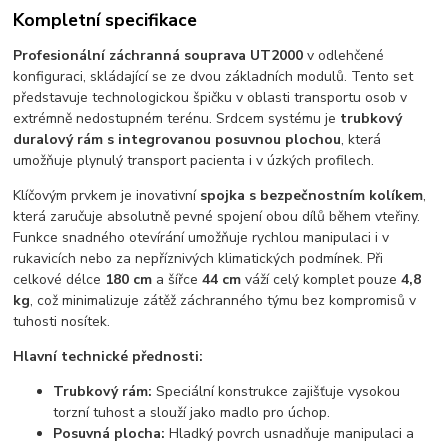
Kompletní specifikace
Profesionální záchranná souprava UT2000
v odlehčené
konfiguraci,
skládající se ze dvou základních modulů.
Tento set
představuje technologickou špičku v oblasti transportu osob v
extrémně nedostupném terénu.
Srdcem systému je
trubkový
duralový rám s integrovanou posuvnou plochou
,
která
umožňuje plynulý transport pacienta i v úzkých profilech.
Klíčovým prvkem je inovativní
spojka s bezpečnostním kolíkem
,
která zaručuje absolutně pevné spojení obou dílů během vteřiny.
Funkce snadného otevírání umožňuje rychlou manipulaci i v
rukavicích nebo za nepříznivých klimatických podmínek.
Při
celkové délce
180 cm
a šířce
44 cm
váží celý komplet pouze
4,8
kg
,
což minimalizuje zátěž záchranného týmu bez kompromisů v
tuhosti nosítek.
Hlavní technické přednosti:
Trubkový rám:
Speciální konstrukce zajišťuje vysokou
torzní tuhost a slouží jako madlo pro úchop.
Posuvná plocha:
Hladký povrch usnadňuje manipulaci a