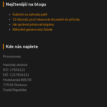
Nejčtenější na blogu
Kutilství na zahradu patří
10 důvodů, proč relaxovat chozením do přírody
Jak správně pěstovat tulipány
Náhodně generovaný článek
Kde nás najdete
Provozovna:
Hasičský obchod
IČO: 17834121
DIČ: CZ17834121
Hodolanská 805/30
779 00 Olomouc
Česká Republika