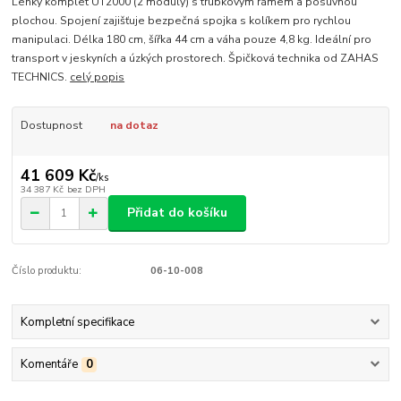
Lehký komplet UT2000 (2 moduly) s trubkovým rámem a posuvnou
plochou. Spojení zajišťuje bezpečná spojka s kolíkem pro rychlou
manipulaci. Délka 180 cm, šířka 44 cm a váha pouze 4,8 kg. Ideální pro
transport v jeskyních a úzkých prostorech. Špičková technika od ZAHAS
TECHNICS.
celý popis
Dostupnost
na dotaz
41 609 Kč
/
ks
34 387 Kč
bez DPH
Přidat do košíku
Číslo produktu:
06-10-008
Kompletní specifikace
Komentáře
0