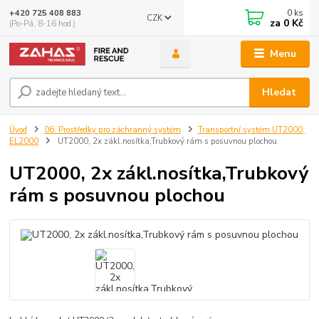
0
ks
+420 725 408 883
CZK
za
0 Kč
(Po-Pá, 8-16 hod.)
Menu
Hledat
Úvod
06. Prostředky pro záchranný systém
Transportní systém UT2000,
EL2000
UT2000, 2x zákl.nosítka,Trubkový rám s posuvnou plochou
UT2000, 2x zákl.nosítka,Trubkový
rám s posuvnou plochou