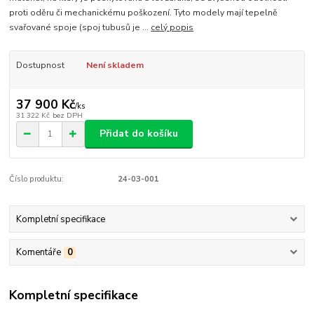
proti oděru či mechanickému poškození. Tyto modely mají tepelně
svařované spoje (spoj tubusů je ...
celý popis
Dostupnost
Není skladem
37 900 Kč
/
ks
31 322 Kč
bez DPH
Přidat do košíku
Číslo produktu:
24-03-001
Kompletní specifikace
Komentáře
0
Kompletní specifikace