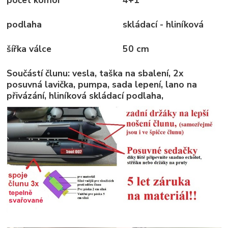
počet komor
4+1
podlaha
skládací - hliníková
šířka válce
50 cm
Součástí člunu: vesla, taška na sbalení, 2x
posuvná lavička, pumpa, sada lepení, lano na
přivázání, hliníková skládací podlaha,