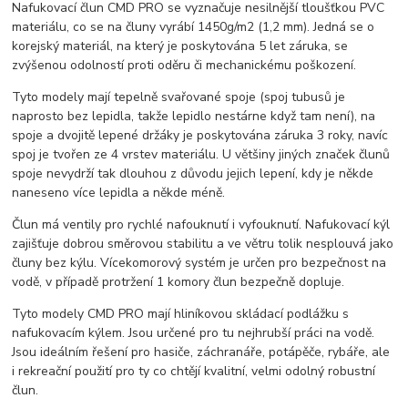
Nafukovací člun CMD PRO se vyznačuje nesilnější tloušťkou PVC
materiálu, co se na čluny vyrábí 1450g/m2 (1,2 mm). Jedná se o
korejský materiál, na který je poskytována 5 let záruka, se
zvýšenou odolností proti oděru či mechanickému poškození.
Tyto modely mají tepelně svařované spoje (spoj tubusů je
naprosto bez lepidla, takže lepidlo nestárne když tam není), na
spoje a dvojitě lepené držáky je poskytována záruka 3 roky, navíc
spoj je tvořen ze 4 vrstev materiálu. U většiny jiných značek člunů
spoje nevydrží tak dlouhou z důvodu jejich lepení, kdy je někde
naneseno více lepidla a někde méně.
Člun má ventily pro rychlé nafouknutí i vyfouknutí. Nafukovací kýl
zajišťuje dobrou směrovou stabilitu a ve větru tolik nesplouvá jako
čluny bez kýlu. Vícekomorový systém je určen pro bezpečnost na
vodě, v případě protržení 1 komory člun bezpečně dopluje.
Tyto modely CMD PRO mají hliníkovou skládací podlážku s
nafukovacím kýlem. Jsou určené pro tu nejhrubší práci na vodě.
Jsou ideálním řešení pro hasiče, záchranáře, potápěče, rybáře, ale
i rekreační použití pro ty co chtějí kvalitní, velmi odolný robustní
člun.