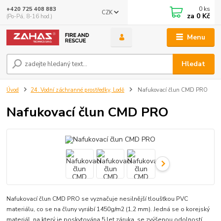
0
ks
+420 725 408 883
CZK
za
0 Kč
(Po-Pá, 8-16 hod.)
Menu
Hledat
Úvod
24. Vodní záchranné prostředky, Lodě
Nafukovací člun CMD PRO
Nafukovací člun CMD PRO
Nafukovací člun CMD PRO se vyznačuje nesilnější tloušťkou PVC
materiálu, co se na čluny vyrábí 1450g/m2 (1,2 mm). Jedná se o korejský
materiál, na který je poskytována 5 let záruka, se zvýšenou odolností