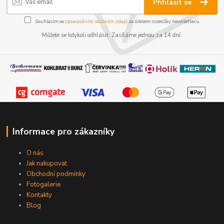
Přihlásit se
Souhlasím se
zpracováním osobních údajů
za účelem rozesílky newsletteru.
Můžete se kdykoli odhlásit. Zasíláme jednou za 14 dní.
Informace pro zákazníky
O nás
Jak nakupovat
Obchodní podmínky
Fotogalerie
Kontakty
Blog