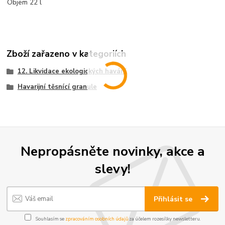
Objem 22 l
Zboží zařazeno v kategoriích
12. Likvidace ekologických havárií
Havarijní těsnící granule
Nepropásněte novinky, akce a
slevy!
Přihlásit se
Souhlasím se
zpracováním osobních údajů
za účelem rozesílky newsletteru.