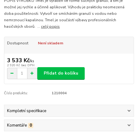
POPIS VÝROBKU Tmel je vyráběn ve formě suchých granulí, a tím je
možné jej rychle a účinně aplikovat. Výhodu je prakticky neomezená
doba použitelnosti. Vytvoří se smícháním granulí s vodou nebo
nemrznoucí kapalinou. Tmel je součástí výbavy profesionálních
hasičských sborů. ...
celý popis
Dostupnost
Není skladem
3 533 Kč
/
ks
2 920 Kč
bez DPH
Přidat do košíku
Číslo produktu:
1210004
Kompletní specifikace
Komentáře
0