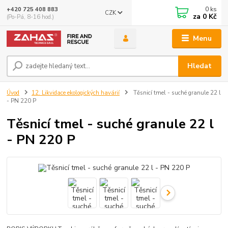
0
ks
+420 725 408 883
CZK
za
0 Kč
(Po-Pá, 8-16 hod.)
Menu
Hledat
Úvod
12. Likvidace ekologických havárií
Těsnicí tmel - suché granule 22 l
- PN 220 P
Těsnicí tmel - suché granule 22 l
- PN 220 P