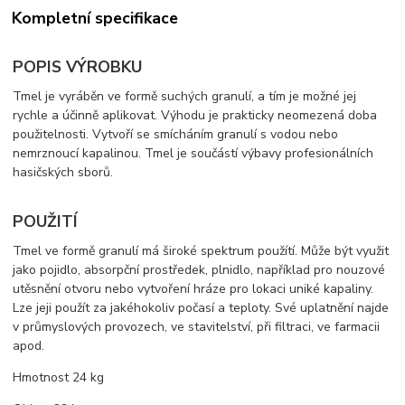
Kompletní specifikace
POPIS VÝROBKU
Tmel je vyráběn ve formě suchých granulí, a tím je možné jej
rychle a účinně aplikovat. Výhodu je prakticky neomezená doba
použitelnosti. Vytvoří se smícháním granulí s vodou nebo
nemrznoucí kapalinou. Tmel je součástí výbavy profesionálních
hasičských sborů.
POUŽITÍ
Tmel ve formě granulí má široké spektrum použítí. Může být využit
jako pojidlo, absorpční prostředek, plnidlo, například pro nouzové
utěsnění otvoru nebo vytvoření hráze pro lokaci uniké kapaliny.
Lze jeji použít za jakéhokoliv počasí a teploty. Své uplatnění najde
v průmyslových provozech, ve stavitelství, při filtraci, ve farmacii
apod.
Hmotnost 24 kg