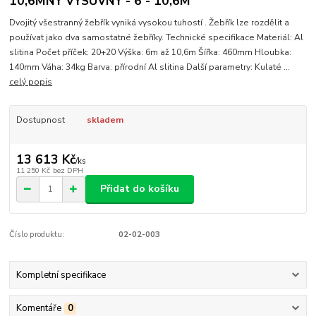
10,6MNÝ VÝSUVNÝ - 6 - 10,6M
Dvojitý všestranný žebřík vyniká vysokou tuhostí . Žebřík lze rozdělit a
používat jako dva samostatné žebříky. Technické specifikace Materiál: Al
slitina Počet příček: 20+20 Výška: 6m až 10,6m Šířka: 460mm Hloubka:
140mm Váha: 34kg Barva: přírodní Al slitina Další parametry: Kulaté ...
celý popis
Dostupnost
skladem
13 613 Kč
/
ks
11 250 Kč
bez DPH
Přidat do košíku
Číslo produktu:
02-02-003
Kompletní specifikace
Komentáře
0