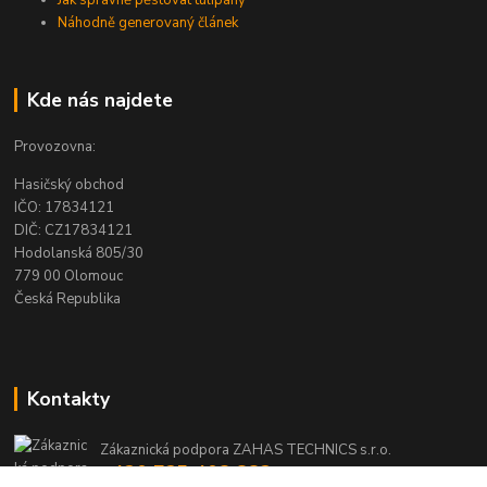
Jak správně pěstovat tulipány
Náhodně generovaný článek
Kde nás najdete
Provozovna:
Hasičský obchod
IČO: 17834121
DIČ: CZ17834121
Hodolanská 805/30
779 00 Olomouc
Česká Republika
Kontakty
Zákaznická podpora ZAHAS TECHNICS s.r.o.
+420 725 408 883