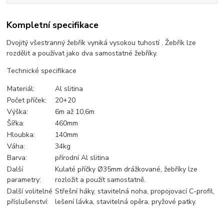
Kompletní specifikace
Dvojitý všestranný žebřík vyniká vysokou tuhostí . Žebřík lze
rozdělit a používat jako dva samostatné žebříky.
Technické specifikace
Materiál:
Al slitina
Počet příček:
20+20
Výška:
6m až 10,6m
Šířka:
460mm
Hloubka:
140mm
Váha:
34kg
Barva:
přírodní Al slitina
Další
Kulaté příčky Ø35mm drážkované, žebříky lze
parametry:
rozložit a použít samostatně.
Další volitelné
Střešní háky, stavitelná noha, propojovací C-profil,
příslušenství:
lešení lávka, stavitelná opěra, pryžové patky.