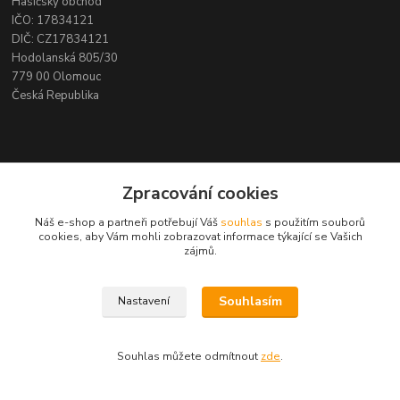
Hasičský obchod
IČO: 17834121
DIČ: CZ17834121
Hodolanská 805/30
779 00 Olomouc
Česká Republika
Kontakty
Zpracování cookies
Zákaznická podpora ZAHAS TECHNICS s.r.o.
Náš e-shop a partneři potřebují Váš
souhlas
s použitím souborů
+420 725 408 883
cookies, aby Vám mohli zobrazovat informace týkající se Vašich
zájmů.
(Po-Pá, 8-16 hod.)
info@zahas-technics.eu
Souhlasím
Nastavení
Souhlas můžete odmítnout
zde
.