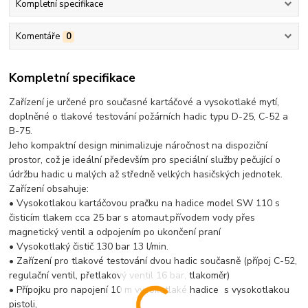
Kompletní specifikace
Komentáře
0
Kompletní specifikace
Zařízení je určené pro současné kartáčové a vysokotlaké mytí,
doplněné o tlakové testování požárních hadic typu D-25, C-52 a
B-75.
Jeho kompaktní design minimalizuje náročnost na dispoziční
prostor, což je ideální především pro speciální služby pečující o
údržbu hadic u malých až středně velkých hasičských jednotek.
Zařízení obsahuje:
• Vysokotlakou kartáčovou pračku na hadice model SW 110 s
čisticím tlakem cca 25 bar s atomaut.přívodem vody přes
magnetický ventil a odpojením po ukončení praní
• Vysokotlaký čistič 130 bar 13 l/min.
• Zařízení pro tlakové testování dvou hadic současně (přípoj C-52,
regulační ventil, přetlakový ventil 16 bar, tlakoměr)
• Přípojku pro napojení 10 m vysokotlaké hadice s vysokotlakou
pistoli,