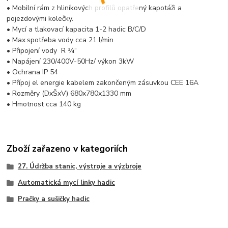
• Mobilní rám z hliníkových profilů opatřený kapotáži a
pojezdovými kolečky.
• Mycí a tlakovací kapacita 1-2 hadic B/C/D
• Max.spotřeba vody cca 21 l/min
• Připojení vody R ¾“
• Napájení 230/400V-50Hz/ výkon 3kW
• Ochrana IP 54
• Přípoj el energie kabelem zakončeným zásuvkou CEE 16A
• Rozměry (DxŠxV) 680x780x1330 mm
• Hmotnost cca 140 kg
Zboží zařazeno v kategoriích
27. Údržba stanic, výstroje a výzbroje
Automatická mycí linky hadic
Pračky a sušičky hadic