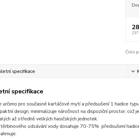
Dos
28
237
Číslo p
etní specifikace
tní specifikace
je určeno pro současné kartáčové mytí a předsušení 1 hadice typu
aktní design, minimalizuje náročnost na dispoziční prostor, což je
alých až středně velkých hasičských jednotek.
těrbinového odsávání vody dosahuje 70-75% předsušení hadice
zahrnuje: