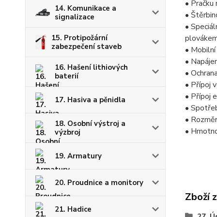
• Pračku
14. Komunikace a
• Štěrbin
signalizace
• Speciál
15. Protipožární
plováke
zabezpečení staveb
• Mobilní
• Napáje
16. Hašení lithiových
• Ochran
baterií
• Přípoj 
• Přípoj
17. Hasiva a pěnidla
• Spotřeb
• Rozmě
18. Osobní výstroj a
• Hmotno
výzbroj
19. Armatury
20. Proudnice a monitory
Zboží 
21. Hadice
27. Ú