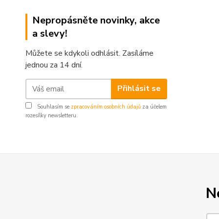
Nepropásněte novinky, akce
a slevy!
Můžete se kdykoli odhlásit. Zasíláme
jednou za 14 dní.
Přihlásit se
Souhlasím se
zpracováním osobních údajů
za účelem
rozesílky newsletteru.
N