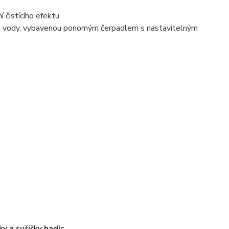
 čistícího efektu
té vody, vybavenou ponorným čerpadlem s nastavitelným
ky a sušičky hadic