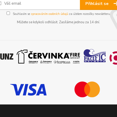
Přihlásit se
Souhlasím se
zpracováním osobních údajů
za účelem rozesílky newsletteru.
Můžete se kdykoli odhlásit. Zasíláme jednou za 14 dní.