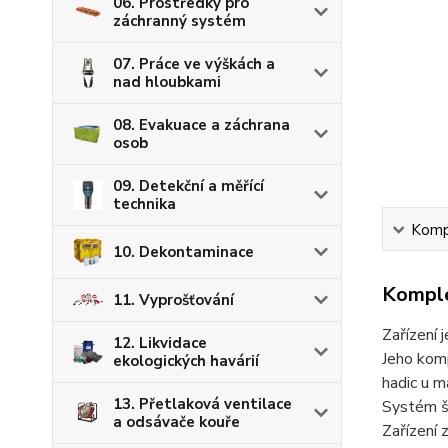
06. Prostředky pro
záchranný systém
07. Práce ve výškách a
nad hloubkami
08. Evakuace a záchrana
osob
09. Detekční a měřící
technika
Kompl
10. Dekontaminace
Komple
11. Vyprošťování
Zařízení 
12. Likvidace
Jeho komp
ekologických havárií
hadic u m
13. Přetlaková ventilace
Systém š
a odsávače kouře
Zařízení 