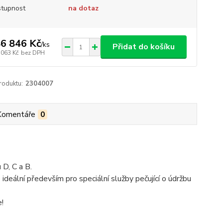
tupnost
na dotaz
6 846 Kč
/
ks
Přidat do košíku
 063 Kč
bez DPH
roduktu:
2304007
Komentáře
0
 D, C a B.
 ideální především pro speciální služby pečující o údržbu
!