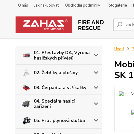
O nás
Jak nakupovat
Obchodní podmínky
Fotogalerie
Úvod
2
01. Přestavby DA, Výroba
hasičských přívěsů
Mobi
SK 
02. Žebříky a plošiny
03. Čerpadla a stříkačky
04. Speciální hasicí
zařízení
05. Protiplynová služba