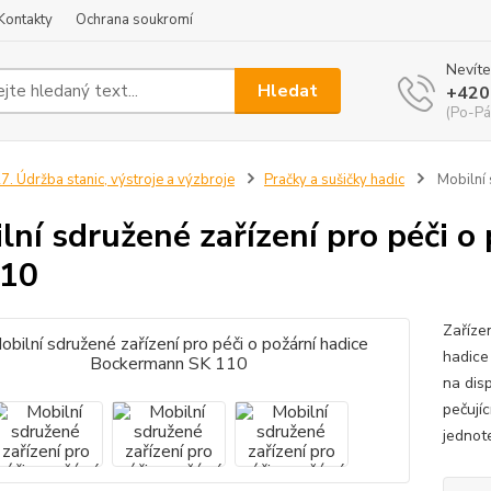
Kontakty
Ochrana soukromí
Nevíte
Hledat
+420
(Po-Pá
7. Údržba stanic, výstroje a výzbroje
Pračky a sušičky hadic
Mobilní 
lní sdružené zařízení pro péči 
110
Zaříze
hadice
na disp
pečují
jednot