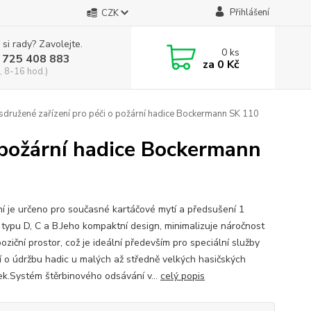
Přihlášení
CZK
 si rady? Zavolejte.
0
ks
 725 408 883
za
0 Kč
, 8-16 hod.)
sdružené zařízení pro péči o požární hadice Bockermann SK 110
o požární hadice Bockermann
ní je určeno pro současné kartáčové mytí a předsušení 1
 typu D, C a B.Jeho kompaktní design, minimalizuje náročnost
oziční prostor, což je ideální především pro speciální služby
cí o údržbu hadic u malých až středně velkých hasičských
ek.Systém štěrbinového odsávání v...
celý popis