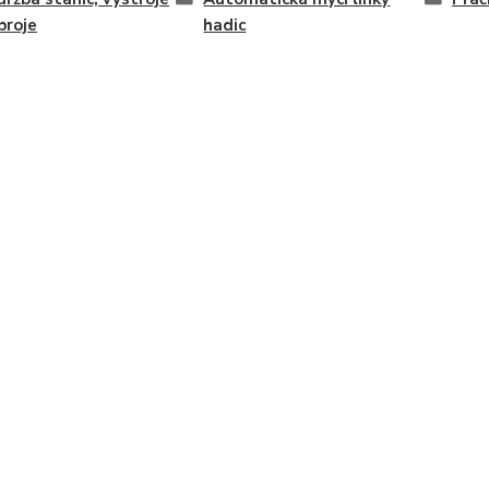
broje
hadic