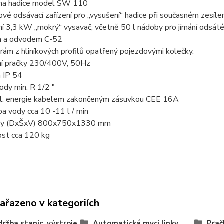
 na hadice model SW 110
ové odsávací zařízení pro „vysušení“ hadice při současném zesílení
ní 3,3 kW „mokrý“ vysavač, včetně 50 l nádoby pro jímání odsá
m a odvodem C-52
 rám z hliníkových profilů opatřený pojezdovými kolečky.
ní pračky 230/400V, 50Hz
a IP 54
vody min. R 1/2 "
 el. energie kabelem zakončeným zásuvkou CEE 16A
a vody cca 10 -11 l / min
ry (DxŠxV) 800x750x1330 mm
st cca 120 kg
zařazeno v kategoriích
držba stanic, výstroje
Automatická mycí linky
Prač