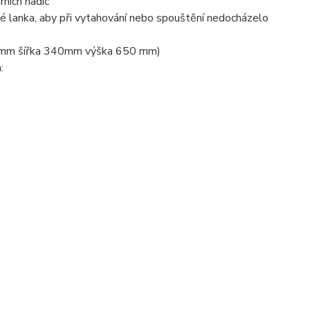
rních hadic
ové lanka, aby při vytahování nebo spouštění nedocházelo
250 mm šířka 340mm výška 650 mm)
: