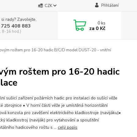
Přihlášení
CZK
 si rady? Zavolejte.
0
ks
 725 408 883
za
0 Kč
, 8-16 hod.)
níkovým roštem pro 16-20 hadic B/C/D model DUST-20 - vnitřní
kovým roštem pro 16-20 hadic
lace
lní sušicí zařízení požárních hadic pro instalaci do sušící věže
é zbrojnice • V horní části věže je umístěná horizontální
ová konzola pro zavěšení elektrického kladkostroje (navijáku)•
cký kladkostroj (naviják) pro vytahování a spouštění
ntálního hadicového roštu s ...
celý popis