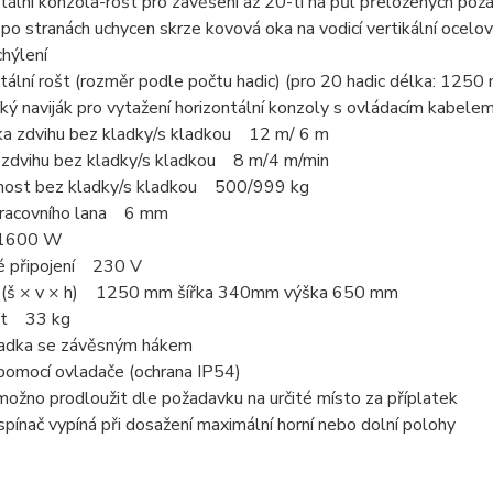
tální konzola-rošt pro zavěšení až 20-ti na půl přeložených požá
 po stranách uchycen skrze kovová oka na vodicí vertikální ocel
chýlení
ntální rošt (rozměr podle počtu hadic) (pro 20 hadic délka: 1
cký naviják pro vytažení horizontální konzoly s ovládacím kabelem
ka zdvihu bez kladky/s kladkou 12 m/ 6 m
 zdvihu bez kladky/s kladkou 8 m/4 m/min
nost bez kladky/s kladkou 500/999 kg
racovního lana 6 mm
 1600 W
ké připojení 230 V
(š × v × h) 1250 mm šířka 340mm výška 650 mm
st 33 kg
ladka se závěsným hákem
pomocí ovladače (ochrana IP54)
možno prodloužit dle požadavku na určité místo za příplatek
pínač vypíná při dosažení maximální horní nebo dolní polohy