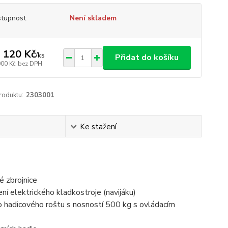
tupnost
Není skladem
 120 Kč
/
ks
Přidat do košíku
000 Kč
bez DPH
roduktu:
2303001
Ke stažení
ké zbrojnice
ní elektrického kladkostroje (navijáku)
ího hadicového roštu s nosností 500 kg s ovládacím