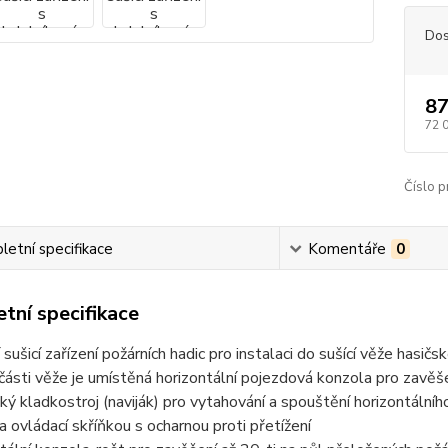
Dos
87
72 
Číslo p
etní specifikace
Komentáře
0
tní specifikace
 sušicí zařízení požárních hadic pro instalaci do sušící věže hasičs
 části věže je umístěná horizontální pojezdová konzola pro zavěše
cký kladkostroj (naviják) pro vytahování a spouštění horizontáln
 ovládací skříňkou s ocharnou proti přetížení