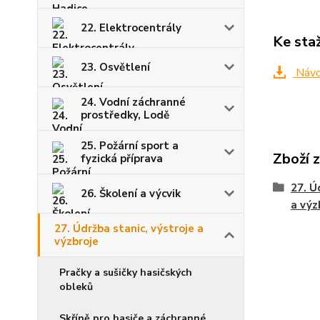
22. Elektrocentrály
Ke sta
23. Osvětlení
Návo
24. Vodní záchranné
prostředky, Lodě
25. Požární sport a
Zboží 
fyzická příprava
27. Ú
26. Školení a výcvik
a výz
27. Údržba stanic, výstroje a
výzbroje
Pračky a sušičky hasičských
obleků
Skříně pro hasiče a záchranné