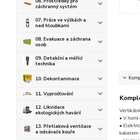
06. Prostředky pro
záchranný systém
07. Práce ve výškách a
nad hloubkami
08. Evakuace a záchrana
osob
09. Detekční a měřící
technika
Kompl
10. Dekontaminace
11. Vyprošťování
Komple
12. Likvidace
Vertikální
ekologických havárií
• V horní
• Elektri
13. Přetlaková ventilace
a odsávače kouře
kabelem a