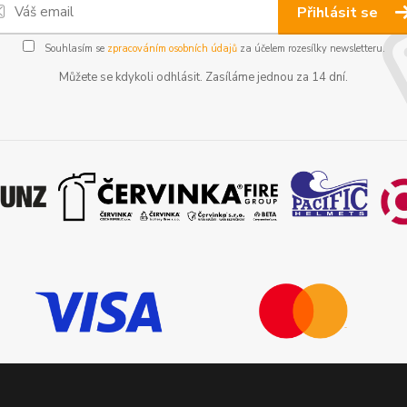
Přihlásit se
Souhlasím se
zpracováním osobních údajů
za účelem rozesílky newsletteru.
Můžete se kdykoli odhlásit. Zasíláme jednou za 14 dní.