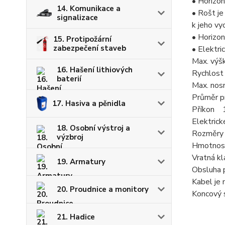
• Horizon
14. Komunikace a
• Rošt je
signalizace
k jeho vy
• Horizo
15. Protipožární
zabezpečení staveb
• Elektri
Max. výš
16. Hašení lithiových
Rychlost
baterií
Max. nos
Průměr p
17. Hasiva a pěnidla
Příkon
Elektric
18. Osobní výstroj a
Rozměry 
výzbroj
Hmotno
Vratná k
19. Armatury
Obsluha 
Kabel je 
20. Proudnice a monitory
Koncový s
21. Hadice