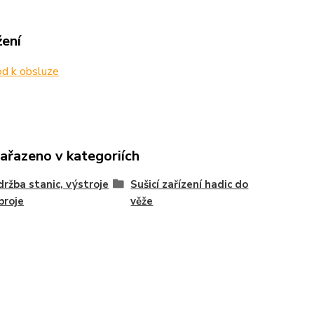
žení
d k obsluze
zařazeno v kategoriích
držba stanic, výstroje
Sušicí zařízení hadic do
broje
věže