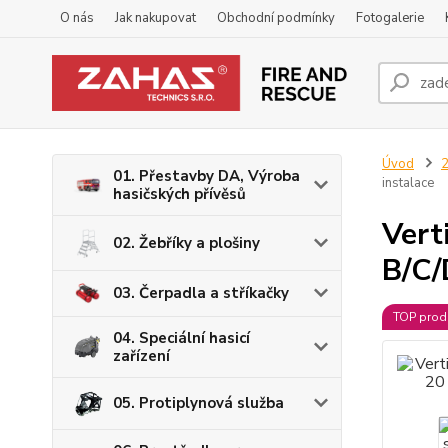
O nás
Jak nakupovat
Obchodní podmínky
Fotogalerie
Úvod
2
01. Přestavby DA, Výroba
instalace
hasičských přívěsů
Vert
02. Žebříky a plošiny
B/C/
03. Čerpadla a stříkačky
TOP prod
04. Speciální hasicí
zařízení
05. Protiplynová služba