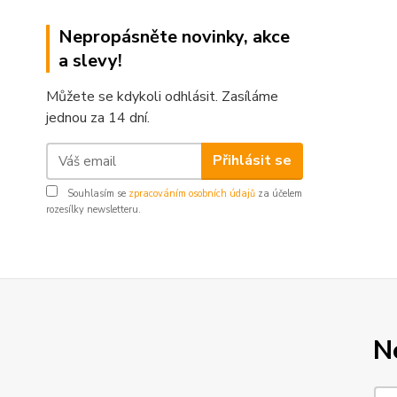
Nepropásněte novinky, akce
a slevy!
Můžete se kdykoli odhlásit. Zasíláme
jednou za 14 dní.
Přihlásit se
Souhlasím se
zpracováním osobních údajů
za účelem
rozesílky newsletteru.
N