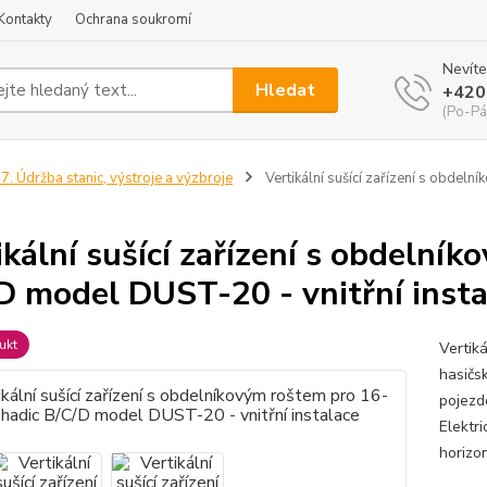
Kontakty
Ochrana soukromí
Nevíte
Hledat
+420
(Po-Pá
7. Údržba stanic, výstroje a výzbroje
Vertikální sušící zařízení s obdel
ikální sušící zařízení s obdelní
D model DUST-20 - vnitřní insta
ukt
Vertiká
hasičsk
pojezd
Elektri
horizo