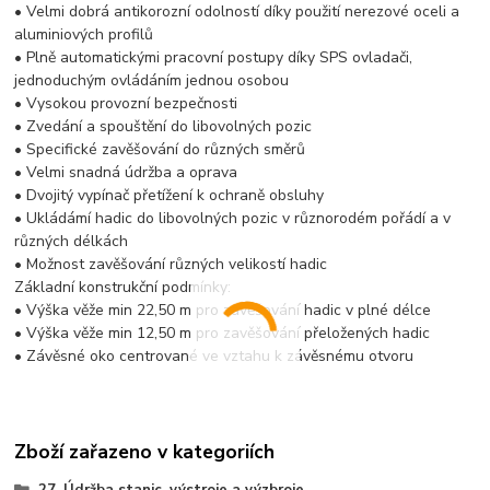
• Velmi dobrá antikorozní odolností díky použití nerezové oceli a
aluminiových profilů
• Plně automatickými pracovní postupy díky SPS ovladači,
jednoduchým ovládáním jednou osobou
• Vysokou provozní bezpečnosti
• Zvedání a spouštění do libovolných pozic
• Specifické zavěšování do různých směrů
• Velmi snadná údržba a oprava
• Dvojitý vypínač přetížení k ochraně obsluhy
• Ukládámí hadic do libovolných pozic v různorodém pořádí a v
různých délkách
• Možnost zavěšování různých velikostí hadic
Základní konstrukční podmínky:
• Výška věže min 22,50 m pro zavěšování hadic v plné délce
• Výška věže min 12,50 m pro zavěšování přeložených hadic
• Závěsné oko centrované ve vztahu k závěsnému otvoru
Zboží zařazeno v kategoriích