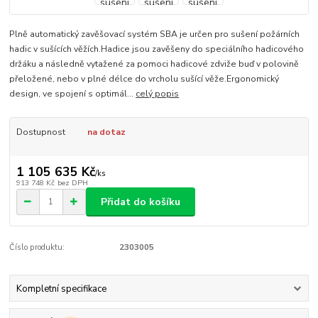
Plně automatický zavěšovací systém SBA je určen pro sušení požárních
hadic v sušících věžích.Hadice jsou zavěšeny do speciálního hadicového
držáku a následně vytažené za pomoci hadicové zdviže buď v polovině
přeložené, nebo v plné délce do vrcholu sušící věže.Ergonomický
design, ve spojení s optimál...
celý popis
Dostupnost
na dotaz
1 105 635 Kč
/
ks
913 748 Kč
bez DPH
Přidat do košíku
Číslo produktu:
2303005
Kompletní specifikace