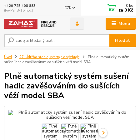
0
ks
+420 725 408 883
CZK
za
0 Kč
(Po-Pá, 8-16 hod.)
Menu
Hledat
Úvod
27. Údržba stanic, výstroje a výzbroje
Plně automatický systém
sušení hadic zavěšováním do sušících věží model SBA
Plně automatický systém sušení
hadic zavěšováním do sušících
věží model SBA