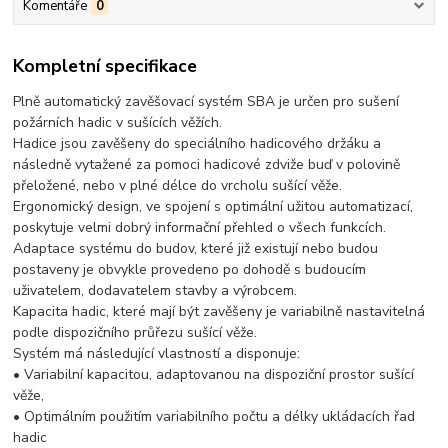
Komentáře
0
Kompletní specifikace
Plně automatický zavěšovací systém SBA je určen pro sušení
požárních hadic v sušících věžích.
Hadice jsou zavěšeny do speciálního hadicového držáku a
následně vytažené za pomoci hadicové zdviže buď v polovině
přeložené, nebo v plné délce do vrcholu sušící věže.
Ergonomický design, ve spojení s optimální užitou automatizací,
poskytuje velmi dobrý informační přehled o všech funkcích.
Adaptace systému do budov, které již existují nebo budou
postaveny je obvykle provedeno po dohodě s budoucím
uživatelem, dodavatelem stavby a výrobcem.
Kapacita hadic, které mají být zavěšeny je variabilně nastavitelná
podle dispozičního průřezu sušící věže.
Systém má následující vlastností a disponuje:
• Variabilní kapacitou, adaptovanou na dispoziční prostor sušící
věže,
• Optimálním použitím variabilního počtu a délky ukládacích řad
hadic