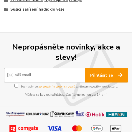
27. Údržba stanic, výstroje a výzbroje
Sušicí zařízení hadic do věže
Nepropásněte novinky, akce a
slevy!
Přihlásit se
Souhlasím se
zpracováním osobních údajů
za účelem rozesílky newsletteru.
Můžete se kdykoli odhlásit. Zasíláme jednou za 14 dní.