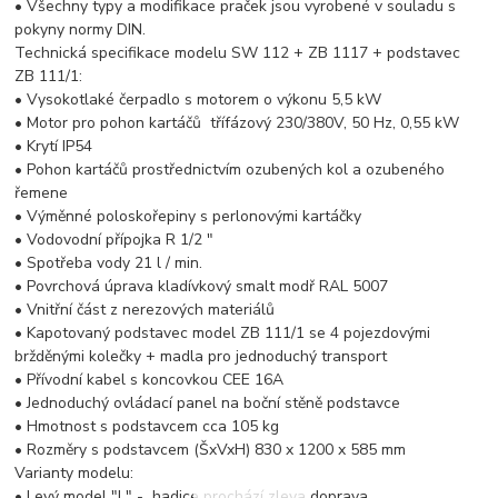
• Všechny typy a modifikace praček jsou vyrobené v souladu s
pokyny normy DIN.
Technická specifikace modelu SW 112 + ZB 1117 + podstavec
ZB 111/1:
• Vysokotlaké čerpadlo s motorem o výkonu 5,5 kW
• Motor pro pohon kartáčů třífázový 230/380V, 50 Hz, 0,55 kW
• Krytí IP54
• Pohon kartáčů prostřednictvím ozubených kol a ozubeného
řemene
• Výměnné poloskořepiny s perlonovými kartáčky
• Vodovodní přípojka R 1/2 "
• Spotřeba vody 21 l / min.
• Povrchová úprava kladívkový smalt modř RAL 5007
• Vnitřní část z nerezových materiálů
• Kapotovaný podstavec model ZB 111/1 se 4 pojezdovými
bržděnými kolečky + madla pro jednoduchý transport
• Přívodní kabel s koncovkou CEE 16A
• Jednoduchý ovládací panel na boční stěně podstavce
• Hmotnost s podstavcem cca 105 kg
• Rozměry s podstavcem (ŠxVxH) 830 x 1200 x 585 mm
Varianty modelu:
• Levý model "L" - hadice prochází zleva doprava