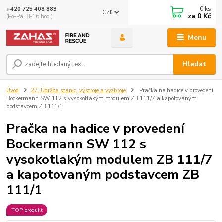
0
ks
+420 725 408 883
CZK
za
0 Kč
(Po-Pá, 8-16 hod.)
Menu
Hledat
Úvod
27. Údržba stanic, výstroje a výzbroje
Pračka na hadice v provedení
Bockermann SW 112 s vysokotlakým modulem ZB 111/7 a kapotovaným
podstavcem ZB 111/1
Pračka na hadice v provedení
Bockermann SW 112 s
vysokotlakým modulem ZB 111/7
a kapotovaným podstavcem ZB
111/1
TOP produkt