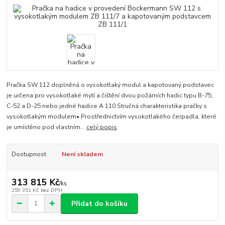
Pračka SW 112 doplněná o vysokotlaký modul a kapotovaný podstavec
je určena pro vysokotlaké mytí a čištění dvou požárních hadic typu B-75,
C-52 a D-25 nebo jedné hadice A 110.Stručná charakteristika pračky s
vysokotlakým modulem• Prostřednictvím vysokotlakého čerpadla, které
je umístěno pod vlastním...
celý popis
Dostupnost
Není skladem
313 815 Kč
/
ks
259 351 Kč
bez DPH
Přidat do košíku