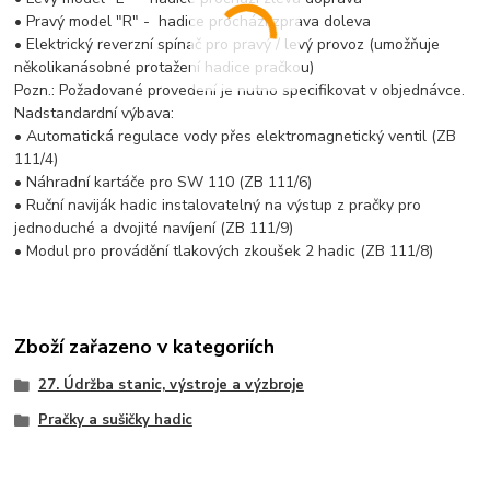
• Pravý model "R" - hadice prochází zprava doleva
• Elektrický reverzní spínač pro pravý / levý provoz (umožňuje
několikanásobné protažení hadice pračkou)
Pozn.: Požadované provedení je nutno specifikovat v objednávce.
Nadstandardní výbava:
• Automatická regulace vody přes elektromagnetický ventil (ZB
111/4)
• Náhradní kartáče pro SW 110 (ZB 111/6)
• Ruční naviják hadic instalovatelný na výstup z pračky pro
jednoduché a dvojité navíjení (ZB 111/9)
• Modul pro provádění tlakových zkoušek 2 hadic (ZB 111/8)
Zboží zařazeno v kategoriích
27. Údržba stanic, výstroje a výzbroje
Pračky a sušičky hadic